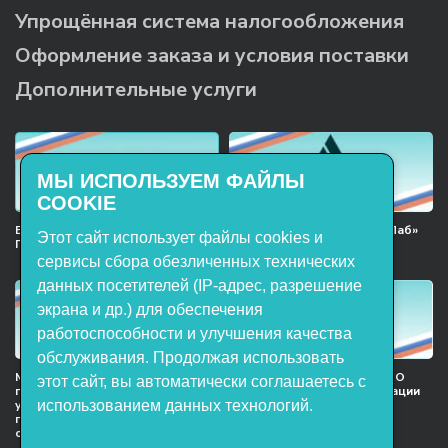
Упрощённая система налогообложения
Оформление заказа и условия поставки
Дополнительные услуги
МЫ ИСПОЛЬЗУЕМ ФАЙЛЫ
COOKIE
Включён в реестр Российского
Продукция НТП «ЭнергияЛаб»
Этот сайт использует файлы cookies и
ПО
включена в реестр
Минпромторга РФ
сервисы сбора обезличенных технических
данных посетителей (IP-адрес, разрешение
экрана и др.) для обеспечения
работоспособности и улучшения качества
обслуживания. Продолжая использовать
Мы в национальном союзе
Сертификат участника ООО
этот сайт, вы автоматически соглашаетесь с
предприятий индустрии
НТП «ЭнергияЛаб» ассоциации
использованием данных технологий.
учебного оборудования и
предприятий индустрии
поставщиков образовательных
детских товаров
организация