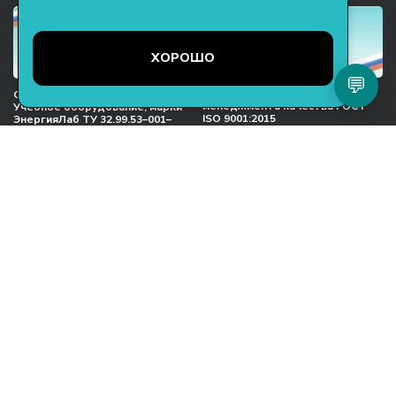
ХОРОШО
💬
Международный сертификат
Сертификат соответствия
менеджмента качества ГОСТ
Учебное оборудование, марки
ISO 9001:2015
ЭнергияЛаб ТУ 32.99.53–001–
47627947–2021 Серийный выпуск
ООО НТП «ЭнергияЛаб». Все права
защищены.
Представленная на сайте информация
не является публичной офертой
Пользовательское соглашение
Согласие на обработку персональных данных
Политика обработки файлов cookie
Политика конфиденциальности