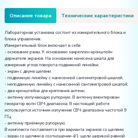
волн
СВЧ-
диапазона»
Описание товара
Технические характеристики
Лабораторная установка состоит из измерительного блока и
блока управления.
Измерительный блок включает в себя:
- основание рамы. К основанию закреплен кронштейн
держателя экранов. На основании нанесена шкала для
измерения углов поворота подвижной линейки;
- экран с двумя щелями;
- подвижную линейку с нанесенной сантиметровой шкалой;
- неподвижную линейку с нанесенной сантиметровой шкалой;
- два кронштейна для крепления антенн;
- антенну излучающую рупорную. В антенну вмонтирован
генератор волн СВЧ-диапазона. В настоящей работе
используется источник излучения СВЧ-диапазона частотой 9
ГГц;
- антенну приёмную рупорную;
В комплекте поставляется три варианта экранов со щелями:
- экран со щелями в соотношении 4/1: щели шириной равной