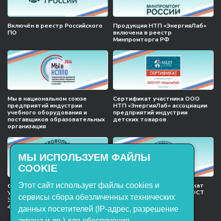
Включён в реестр Российского
Продукция НТП «ЭнергияЛаб»
ПО
включена в реестр
Минпромторга РФ
Мы в национальном союзе
Сертификат участника ООО
предприятий индустрии
НТП «ЭнергияЛаб» ассоциации
учебного оборудования и
предприятий индустрии
поставщиков образовательных
детских товаров
организация
МЫ ИСПОЛЬЗУЕМ ФАЙЛЫ
COOKIE
Этот сайт использует файлы cookies и
Международный сертификат
Сертификат соответствия
менеджмента качества ГОСТ
Учебное оборудование, марки
сервисы сбора обезличенных технических
ISO 9001:2015
ЭнергияЛаб ТУ 32.99.53–001–
47627947–2021 Серийный выпуск
данных посетителей (IP-адрес, разрешение
экрана и др.) для обеспечения