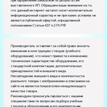
при оформлении заказа или по результатам
Электропитание:
выставленного КП. Обращаем ваше внимание на то,
напряжение, В:
220
что данный интернет-каталог носит исключительно
частота, Гц:
50
информационный характер и ни при каких условиях не
Класс защиты от поражения электрическим током:
I
является публичной офертой, определяемой
Диапазон рабочих температур, ˚С:
+10…+35
положениями Статьи 437 п.2 ГК РФ
Влажность, %:
до 80
Производитель оставляет за собой право вносить
изменения в конструкцию стендов (учебного
оборудования), что может привести к изменению
технических характеристик оборудования, его
стандартной комплектации, дополнительных
принадлежностей и внешнего вида.
Несовпадение внешнего вида и комплектности
реального товара с изображением и описанием на
сайте не является показателем ненадлежащего
качества товара.
Рекомендуем проконсультироваться с нашими
специалистами по вопросам подбора учебных
стендов и оборудования и его комплектации.