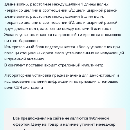
длине волны, расстояние между щелями 4 длины волны;
- экран со щелями в соотношении 6/1: щели шириной равной
длине волны, расстояние между щелями 6 длин волн;
- экран со щелями в соотношении 6/2: щели шириной равной
двум длинам волн, расстояние между щелями 6 длин волн.
Экраны устанавливаются на кронштейн и крепятся с помощью
винтов-барашков.
Измерительный блок подсоединяется к блоку управления при
помощи специальных разъемов, установленных на излучающей
и приемной антеннах.
В комплект поставки входит стрелочный мультиметр.
Лабораторная установка предназначена для демонстрация и
исследования явлений дифракции и поляризации с помощью
волн СВЧ диапазона.
Вес:
Размеры (Д x Ш x В):
Все предложения на сайте не являются публичной
офертой. Цену на товар и наличие уточнит менеджер
Потребляемая мощность, В·А:
100