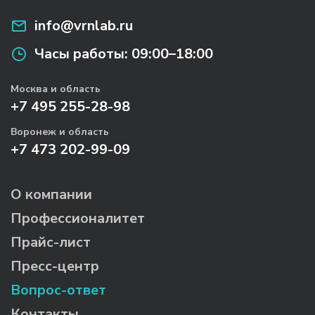
подборе аналогов — просто напишите «подберите
вакантности вашего региона.
Подробнее...
Технические нюансы
— габариты,
info@vrnlab.ru
под бюджет/задачи», мы поможем.
питание, возможность перемещения
Бюджет
— наши специалисты помогут
Часы работы:
09:00–18:00
найти баланс «цена / функционал»
Что мы попросим от вас для расчета:
Москва и область
Полное название организации
+7 495 255-28-98
Технические характеристики необходимого
Воронеж и область
оборудования (или описание учебных задач)
+7 473 202-99-09
Адрес доставки
Вид закупки (прямой договор / аукцион)
Контактное лицо, телефон, e-mail
О компании
Результат:
Через 1–2 часа после получения данных
Профессионалитет
вы получите предварительный расчет и план
Прайс-лист
разработки. Мы готовы для обсуждения ТЗ.
Пресс-центр
Вопрос-ответ
Контакты