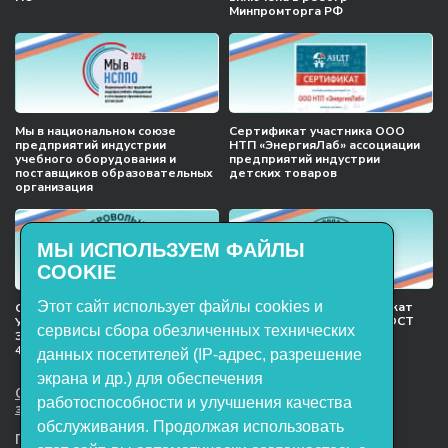
Минпромторга РФ
Мы в национальном союзе
Сертификат участника ООО
предприятий индустрии
НТП «ЭнергияЛаб» ассоциации
учебного оборудования и
предприятий индустрии
поставщиков образовательных
детских товаров
организация
МЫ ИСПОЛЬЗУЕМ ФАЙЛЫ
COOKIE
Этот сайт использует файлы cookies и
Международный сертификат
Сертификат соответствия
менеджмента качества ГОСТ
Учебное оборудование, марки
сервисы сбора обезличенных технических
ISO 9001:2015
ЭнергияЛаб ТУ 32.99.53–001–
47627947–2021 Серийный выпуск
данных посетителей (IP-адрес, разрешение
экрана и др.) для обеспечения
ООО НТП «ЭнергияЛаб». Все права
работоспособности и улучшения качества
защищены.
обслуживания. Продолжая использовать
Представленная на сайте информация