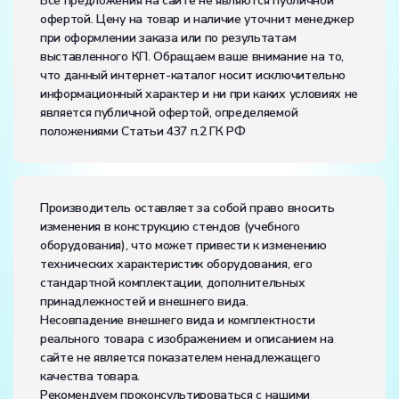
Все предложения на сайте не являются публичной
офертой. Цену на товар и наличие уточнит менеджер
Потребляемая мощность, В·А:
100
при оформлении заказа или по результатам
Электропитание:
выставленного КП. Обращаем ваше внимание на то,
напряжение, В:
220
что данный интернет-каталог носит исключительно
частота, Гц:
50
информационный характер и ни при каких условиях не
Класс защиты от поражения электрическим током:
I
является публичной офертой, определяемой
Диапазон рабочих температур, ˚С:
+10…+35
положениями Статьи 437 п.2 ГК РФ
Влажность, %:
до 80
Количество человек, которое одновременно и
активно может работать на комплекте:
2
Производитель оставляет за собой право вносить
изменения в конструкцию стендов (учебного
оборудования), что может привести к изменению
технических характеристик оборудования, его
стандартной комплектации, дополнительных
принадлежностей и внешнего вида.
Несовпадение внешнего вида и комплектности
реального товара с изображением и описанием на
сайте не является показателем ненадлежащего
качества товара.
Рекомендуем проконсультироваться с нашими