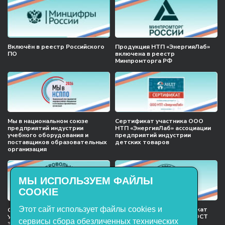
Включён в реестр Российского
Продукция НТП «ЭнергияЛаб»
ПО
включена в реестр
Минпромторга РФ
Мы в национальном союзе
Сертификат участника ООО
предприятий индустрии
НТП «ЭнергияЛаб» ассоциации
учебного оборудования и
предприятий индустрии
поставщиков образовательных
детских товаров
организация
МЫ ИСПОЛЬЗУЕМ ФАЙЛЫ
COOKIE
Этот сайт использует файлы cookies и
Международный сертификат
Сертификат соответствия
менеджмента качества ГОСТ
Учебное оборудование, марки
сервисы сбора обезличенных технических
ISO 9001:2015
ЭнергияЛаб ТУ 32.99.53–001–