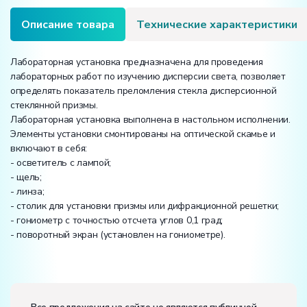
Описание товара
Технические характеристики
Лабораторная установка предназначена для проведения
лабораторных работ по изучению дисперсии света, позволяет
определять показатель преломления стекла дисперсионной
стеклянной призмы.
Лабораторная установка выполнена в настольном исполнении.
Элементы установки смонтированы на оптической скамье и
включают в себя:
- осветитель с лампой;
- щель;
- линза;
- столик для установки призмы или дифракционной решетки;
- гониометр с точностью отсчета углов 0,1 град;
- поворотный экран (установлен на гониометре).
Вес:
Размеры (Д x Ш x В):