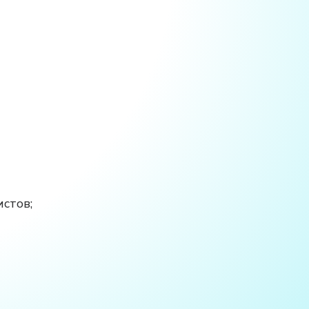
стов;