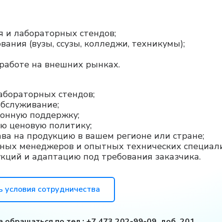
я и лабораторных стендов;
вания (вузы, ссузы, колледжи, техникумы);
 работе на внешних рынках.
абораторных стендов;
обслуживание;
онную поддержку;
ую ценовую политику;
ва на продукцию в вашем регионе или стране;
ных менеджеров и опытных технических специали
кций и адаптацию под требования заказчика.
ь условия сотрудничества
а обращаться по тел.:
+7 473 202-99-09, доб. 201