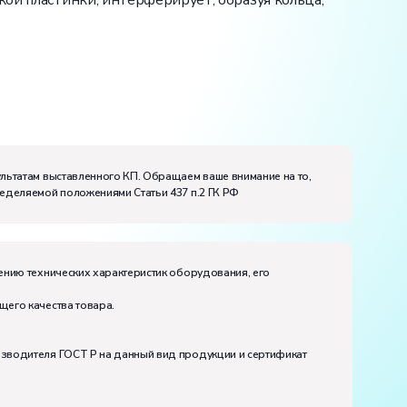
кой пластинки, интерферирует, образуя кольца,
ультатам выставленного КП. Обращаем ваше внимание на то,
ределяемой положениями Статьи 437 п.2 ГК РФ
ению технических характеристик оборудования, его
щего качества товара.
изводителя ГОСТ Р на данный вид продукции и сертификат