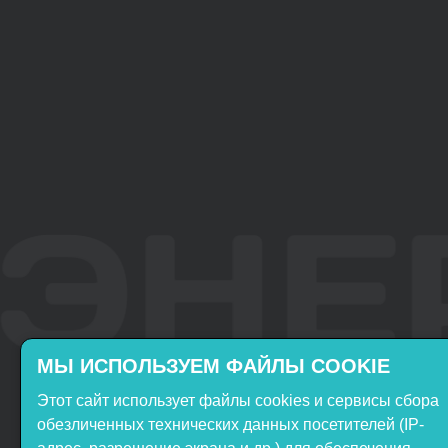
МЫ ИСПОЛЬЗУЕМ ФАЙЛЫ COOKIE
Этот сайт использует файлы cookies и сервисы сбора
Включён в реестр
Продукция НТП
обезличенных технических данных посетителей (IP-
Российского ПО
«ЭнергияЛаб» включена в