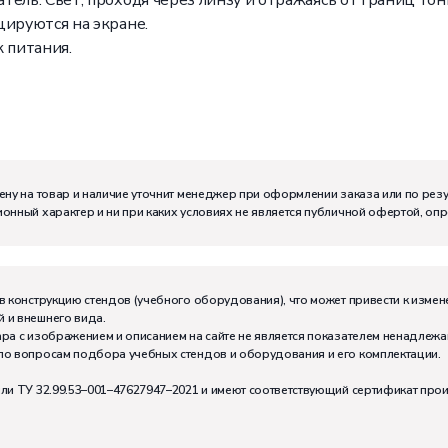
ель. Свет, проходя через линзу и отражаясь от границ тон
цируются на экране.
 питания.
ену на товар и наличие уточнит менеджер при оформлении заказа или по рез
онный характер и ни при каких условиях не является публичной офертой, оп
м:
I
в конструкцию стендов (учебного оборудования), что может привести к измен
 и внешнего вида.
тивно может работать на комплекте:
2
ра с изображением и описанием на сайте не является показателем ненадлежа
по вопросам подбора учебных стендов и оборудования и его комплектации.
или ТУ 32.99.53–001–47627947–2021 и имеют соответствующий сертификат про