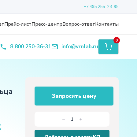
+7 495 255-28-98
ет
Прайс-лист
Пресс-центр
Вопрос-ответ
Контакты
0
8 800 250-36-31
info@vrnlab.ru
льца
Запросить цену
Количество
е
товара
я
Демонстрационная