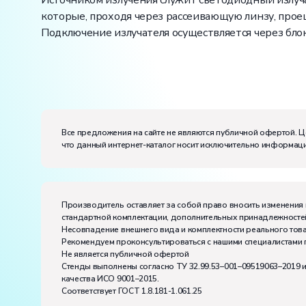
Источником излучения служит светодиодный излучат
которые, проходя через рассеивающую линзу, прое
Подключение излучателя осуществляется через блок
Вес:
Размеры (Д x Ш x В):
Потребляемая мощность, В·А:
50
Все предложения на сайте не являются публичной офертой. Ц
Электропитание:
что данный интернет-каталог носит исключительно информаци
напряжение, В:
220
частота, Гц:
50
Класс защиты от поражения электрическим токо
Диапазон рабочих температур, ˚С:
+10…+35
Производитель оставляет за собой право вносить изменения 
Влажность, %:
до 80
стандартной комплектации, дополнительных принадлежностей
Количество человек, которое одновременно и ак
Несовпадение внешнего вида и комплектности реального това
Рекомендуем проконсультироваться с нашими специалистами 
Не является публичной офертой
Стенды выполнены согласно ТУ 32.99.53–001–09519063–2019 
качества ИСО 9001–2015.
Соответствует ГОСТ 1.8.181-1.061.25