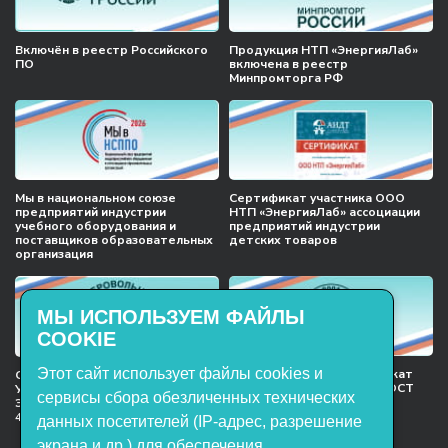
Включён в реестр Российского
Продукция НТП «ЭнергияЛаб»
ПО
включена в реестр
Минпромторга РФ
Мы в национальном союзе
Сертификат участника ООО
предприятий индустрии
НТП «ЭнергияЛаб» ассоциации
учебного оборудования и
предприятий индустрии
поставщиков образовательных
детских товаров
организация
МЫ ИСПОЛЬЗУЕМ ФАЙЛЫ
COOKIE
Этот сайт использует файлы cookies и
Международный сертификат
Сертификат соответствия
менеджмента качества ГОСТ
Учебное оборудование, марки
сервисы сбора обезличенных технических
ISO 9001:2015
ЭнергияЛаб ТУ 32.99.53–001–
47627947–2021 Серийный выпуск
данных посетителей (IP-адрес, разрешение
экрана и др.) для обеспечения