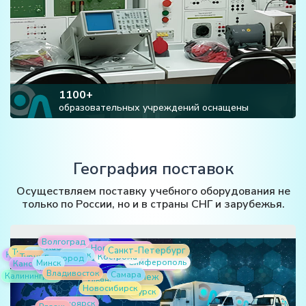
1100+
образовательных учреждений оснащены
География поставок
Осуществляем поставку учебного оборудования не
только по России, но и в страны СНГ и зарубежья.
Волгоград
Тюмень
Хабаровск
Краснодар
Новороссийск
Ташкент
Турция
Рыльск
Санкт-Петербург
Белгород
Канск
Казахстан
Кострома
Минск
Баку
Серпухов
Магнитогорск
Симферополь
Узбекистан
Владивосток
Калининград
Самара
Воронеж
Ульяновск
Новосибирск
Казань
Курск
Липецк
Красноярск
Израиль
Рязань