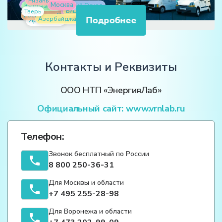
Алматы
Беларусь
Кыргызстан
Москва
Старый Оскол
Тверь
Бишкек
Ростов-на-Дону
Нижний Новгород
Азербайджан
Подробнее
Ярославль
Астана
Муром
Дубай
Контакты и Реквизиты
ООО НТП «ЭнергияЛаб»
Официальный сайт: www.vrnlab.ru
Телефон:
Звонок бесплатный по России
8 800 250-36-31
Для Москвы и области
+7 495 255-28-98
Для Воронежа и области