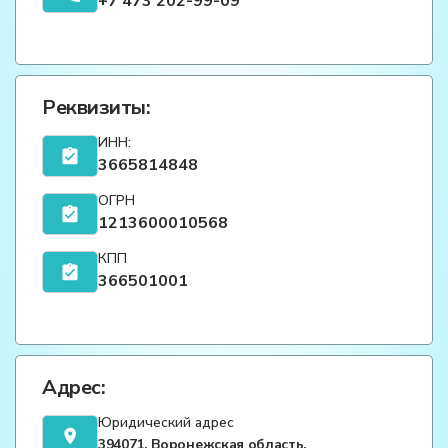
+7 473 202-99-09
Реквизиты:
ИНН:
3665814848
ОГРН
1213600010568
КПП
366501001
Адрес:
Юридический адрес
394071, Воронежская область,