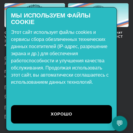
МЫ ИСПОЛЬЗУЕМ ФАЙЛЫ
COOKIE
Этот сайт использует файлы cookies и
Международный сертификат
Сертификат соответствия
менеджмента качества ГОСТ
Учебное оборудование, марки
сервисы сбора обезличенных технических
ISO 9001:2015
ЭнергияЛаб ТУ 32.99.53–001–
47627947–2021 Серийный выпуск
данных посетителей (IP-адрес, разрешение
экрана и др.) для обеспечения
ООО НТП «ЭнергияЛаб». Все права
работоспособности и улучшения качества
защищены.
обслуживания. Продолжая использовать
Представленная на сайте информация
этот сайт, вы автоматически соглашаетесь с
не является публичной офертой
использованием данных технологий.
Пользовательское соглашение
Согласие на обработку персональных данных
Политика обработки файлов cookie
ХОРОШО
Политика конфиденциальности
💬