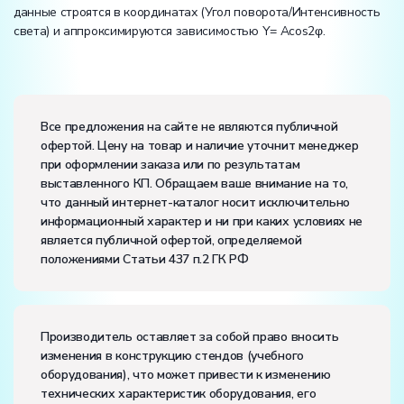
данные строятся в координатах (Угол поворота/Интенсивность
света) и аппроксимируются зависимостью Y= Acos2φ.
Вес:
Размеры (Д x Ш x В):
Все предложения на сайте не являются публичной
офертой. Цену на товар и наличие уточнит менеджер
Потребляемая мощность, В·А:
50
при оформлении заказа или по результатам
Электропитание:
выставленного КП. Обращаем ваше внимание на то,
напряжение, В:
220
что данный интернет-каталог носит исключительно
частота, Гц:
50
информационный характер и ни при каких условиях не
Класс защиты от поражения электрическим током:
I
является публичной офертой, определяемой
Диапазон рабочих температур, ˚С:
+10…+35
положениями Статьи 437 п.2 ГК РФ
Влажность, %:
до 80
Количество человек, которое одновременно и
активно может работать на комплекте:
2
Производитель оставляет за собой право вносить
изменения в конструкцию стендов (учебного
оборудования), что может привести к изменению
технических характеристик оборудования, его