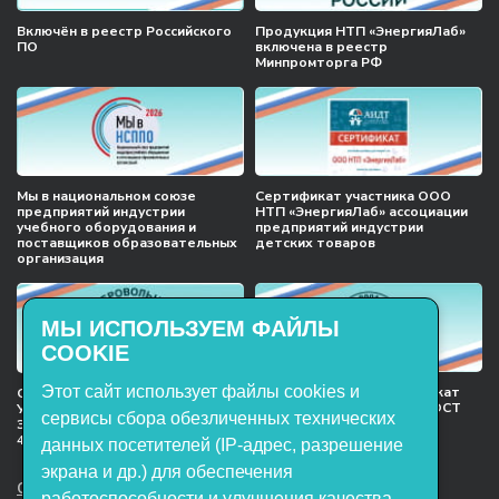
Включён в реестр Российского
Продукция НТП «ЭнергияЛаб»
ПО
включена в реестр
Минпромторга РФ
Мы в национальном союзе
Сертификат участника ООО
предприятий индустрии
НТП «ЭнергияЛаб» ассоциации
учебного оборудования и
предприятий индустрии
поставщиков образовательных
детских товаров
организация
МЫ ИСПОЛЬЗУЕМ ФАЙЛЫ
COOKIE
Этот сайт использует файлы cookies и
Международный сертификат
Сертификат соответствия
менеджмента качества ГОСТ
Учебное оборудование, марки
сервисы сбора обезличенных технических
ISO 9001:2015
ЭнергияЛаб ТУ 32.99.53–001–
47627947–2021 Серийный выпуск
данных посетителей (IP-адрес, разрешение
экрана и др.) для обеспечения
ООО НТП «ЭнергияЛаб». Все права
работоспособности и улучшения качества