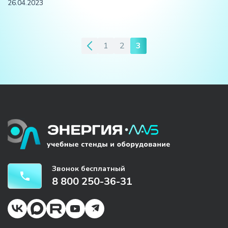
26.04.2023
1
2
3
Пагинация
записей
Звонок бесплатный
8 800 250-36-31