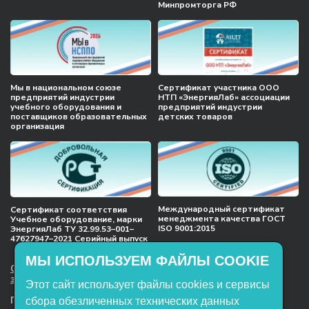
Минпромторга РФ
Мы в национальном союзе
Сертификат участника ООО
предприятий индустрии
НТП «ЭнергияЛаб» ассоциации
учебного оборудования и
предприятий индустрии
поставщиков образовательных
детских товаров
организация
Международный сертификат
Сертификат соответствия
менеджмента качества ГОСТ
Учебное оборудование, марки
ISO 9001:2015
ЭнергияЛаб ТУ 32.99.53–001–
47627947–2021 Серийный выпуск
МЫ ИСПОЛЬЗУЕМ ФАЙЛЫ COOKIE
ООО НТП «ЭнергияЛаб». Все права
защищены.
Этот сайт использует файлы cookies и сервисы
Представленная на сайте информация
сбора обезличенных технических данных