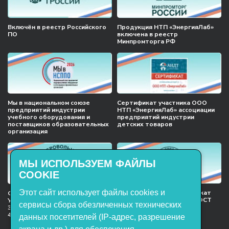
Включён в реестр Российского
Продукция НТП «ЭнергияЛаб»
ПО
включена в реестр
Минпромторга РФ
Мы в национальном союзе
Сертификат участника ООО
предприятий индустрии
НТП «ЭнергияЛаб» ассоциации
учебного оборудования и
предприятий индустрии
поставщиков образовательных
детских товаров
организация
МЫ ИСПОЛЬЗУЕМ ФАЙЛЫ
COOKIE
Этот сайт использует файлы cookies и
Международный сертификат
Сертификат соответствия
менеджмента качества ГОСТ
Учебное оборудование, марки
сервисы сбора обезличенных технических
ISO 9001:2015
ЭнергияЛаб ТУ 32.99.53–001–
47627947–2021 Серийный выпуск
данных посетителей (IP-адрес, разрешение