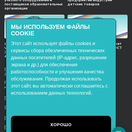
поставщиков образовательных
детских товаров
организация
МЫ ИСПОЛЬЗУЕМ ФАЙЛЫ
COOKIE
Этот сайт использует файлы cookies и
Международный сертификат
Сертификат соответствия
менеджмента качества ГОСТ
Учебное оборудование, марки
сервисы сбора обезличенных технических
ISO 9001:2015
ЭнергияЛаб ТУ 32.99.53–001–
47627947–2021 Серийный выпуск
данных посетителей (IP-адрес, разрешение
экрана и др.) для обеспечения
ООО НТП «ЭнергияЛаб». Все права
работоспособности и улучшения качества
защищены.
обслуживания. Продолжая использовать
Представленная на сайте информация
этот сайт, вы автоматически соглашаетесь с
не является публичной офертой
использованием данных технологий.
Пользовательское соглашение
Согласие на обработку персональных данных
Политика обработки файлов cookie
ХОРОШО
Политика конфиденциальности