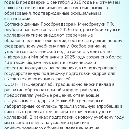
года! В преддверии 1 сентября 2025 года мы отмечаем
важные позитивные изменения в системе высшего
образования, подтвержденные официальными
источниками.
Согласно данным Рособрнадзора и Минобрнауки РФ,
опубликованным в августе 2025 года, российские вузы и
колледжи активно внедряют современные
образовательные технологии, соответствующие новому
федеральному учебному плану. Особое внимание
уделяется практической подготовке студентов: по
информации Минобрнауки, в 2025 году сохранено более
435 тысяч бюджетных мест в технических и
естественнонаучных направлениях, что подчеркивает
государственную поддержку подготовки кадров для
высокотехнологичных отраслей.
ООО НТП «ЭнергияЛаб» традиционно вносит вклад в
развитие образовательной инфраструктуры,
предоставляя учебные решения, отвечающие
актуальным стандартам. Наши AR-тренажеры и
лабораторные комплексы прошли успешную апробацию в
пилотных проектах с участием технических вузов и
колледжей. В рамках подготовки к новому учебному году
мы сосредоточены на усилении практико-
ориентированного обучения, делая акцент на