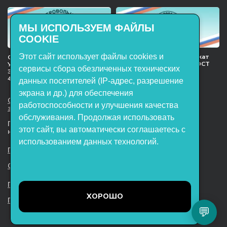
МЫ ИСПОЛЬЗУЕМ ФАЙЛЫ
COOKIE
Этот сайт использует файлы cookies и
Международный сертификат
Сертификат соответствия
менеджмента качества ГОСТ
Учебное оборудование, марки
сервисы сбора обезличенных технических
ISO 9001:2015
ЭнергияЛаб ТУ 32.99.53–001–
47627947–2021 Серийный выпуск
данных посетителей (IP-адрес, разрешение
экрана и др.) для обеспечения
ООО НТП «ЭнергияЛаб». Все права
работоспособности и улучшения качества
защищены.
обслуживания. Продолжая использовать
Представленная на сайте информация
этот сайт, вы автоматически соглашаетесь с
не является публичной офертой
использованием данных технологий.
Пользовательское соглашение
Согласие на обработку персональных данных
Политика обработки файлов cookie
ХОРОШО
Политика конфиденциальности
💬