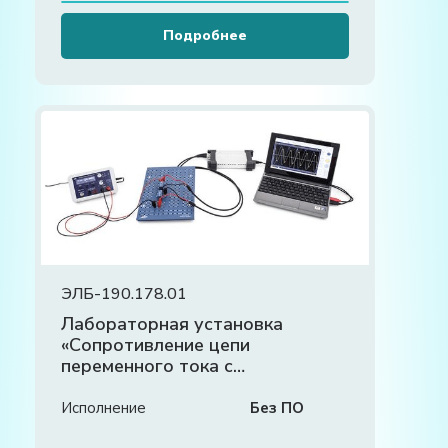
Подробнее
ЭЛБ-190.178.01
Лабораторная установка
«Сопротивление цепи
переменного тока с
индуктивной и резистивной
нагрузками»
Исполнение
Без ПО