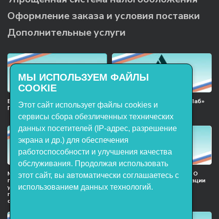
Оформление заказа и условия поставки
Дополнительные услуги
МЫ ИСПОЛЬЗУЕМ ФАЙЛЫ
COOKIE
Включён в реестр Российского
Продукция НТП «ЭнергияЛаб»
Этот сайт использует файлы cookies и
ПО
включена в реестр
Минпромторга РФ
сервисы сбора обезличенных технических
данных посетителей (IP-адрес, разрешение
экрана и др.) для обеспечения
работоспособности и улучшения качества
обслуживания. Продолжая использовать
Мы в национальном союзе
Сертификат участника ООО
этот сайт, вы автоматически соглашаетесь с
предприятий индустрии
НТП «ЭнергияЛаб» ассоциации
использованием данных технологий.
учебного оборудования и
предприятий индустрии
поставщиков образовательных
детских товаров
организация