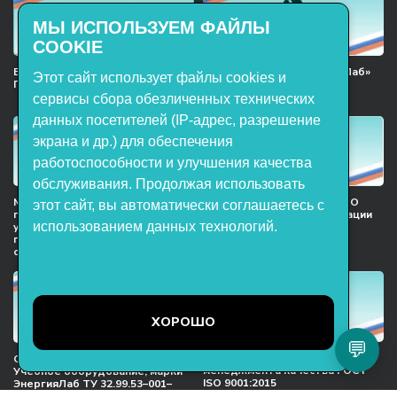
МЫ ИСПОЛЬЗУЕМ ФАЙЛЫ
COOKIE
Включён в реестр Российского
Продукция НТП «ЭнергияЛаб»
Этот сайт использует файлы cookies и
ПО
включена в реестр
Минпромторга РФ
сервисы сбора обезличенных технических
данных посетителей (IP-адрес, разрешение
экрана и др.) для обеспечения
работоспособности и улучшения качества
обслуживания. Продолжая использовать
Мы в национальном союзе
Сертификат участника ООО
этот сайт, вы автоматически соглашаетесь с
предприятий индустрии
НТП «ЭнергияЛаб» ассоциации
использованием данных технологий.
учебного оборудования и
предприятий индустрии
поставщиков образовательных
детских товаров
организация
ХОРОШО
💬
Международный сертификат
Сертификат соответствия
менеджмента качества ГОСТ
Учебное оборудование, марки
ISO 9001:2015
ЭнергияЛаб ТУ 32.99.53–001–
47627947–2021 Серийный выпуск