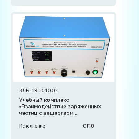
ЭЛБ-190.010.02
Учебный комплекс
«Взаимодействие заряженных
частиц с веществом.
Определение длины пробега
альфа-частиц в воздухе»
Исполнение
С ПО