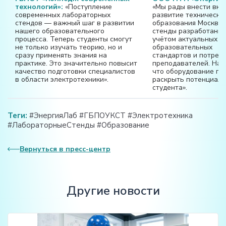
технологий»:
«Поступление
«Мы рады внести вкл
современных лабораторных
развитие техническо
стендов — важный шаг в развитии
образования Москвы
нашего образовательного
стенды разработаны 
процесса. Теперь студенты смогут
учётом актуальных
не только изучать теорию, но и
образовательных
сразу применять знания на
стандартов и потреб
практике. Это значительно повысит
преподавателей. Над
качество подготовки специалистов
что оборудование п
в области электротехники».
раскрыть потенциал 
студента».
Теги:
#ЭнергияЛаб #ГБПОУКСТ #Электротехника
#ЛабораторныеСтенды #Образование
Вернуться в пресс-центр
Другие новости