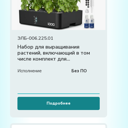
ЭЛБ-006.225.01
Набор для выращивания
растений, включающий в том
числе комплект для
выращивания растений на свету
и комплект для выращивания
Исполнение
Без ПО
растений в темноте
Подробнее