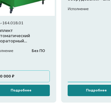
управления
микроклиматом фе
Исполнение
-164.018.01
мплект
томатический
бораторный
ропонный комплекс»
олнение
Без ПО
0 000
₽
Подробнее
Подробнее