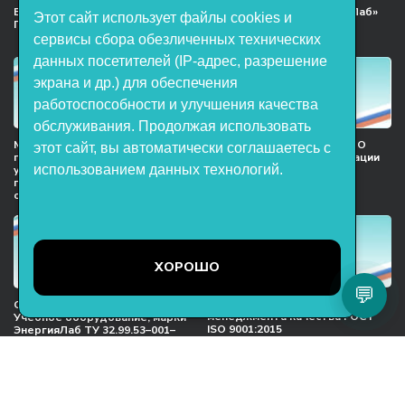
Включён в реестр Российского
Продукция НТП «ЭнергияЛаб»
Этот сайт использует файлы cookies и
ПО
включена в реестр
Минпромторга РФ
сервисы сбора обезличенных технических
данных посетителей (IP-адрес, разрешение
экрана и др.) для обеспечения
работоспособности и улучшения качества
обслуживания. Продолжая использовать
Мы в национальном союзе
Сертификат участника ООО
этот сайт, вы автоматически соглашаетесь с
предприятий индустрии
НТП «ЭнергияЛаб» ассоциации
использованием данных технологий.
учебного оборудования и
предприятий индустрии
поставщиков образовательных
детских товаров
организация
ХОРОШО
💬
Международный сертификат
Сертификат соответствия
менеджмента качества ГОСТ
Учебное оборудование, марки
ISO 9001:2015
ЭнергияЛаб ТУ 32.99.53–001–
47627947–2021 Серийный выпуск
ООО НТП «ЭнергияЛаб». Все права
защищены.