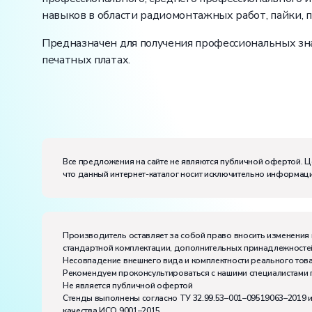
навыков в области радиомонтажных работ, пайки, 
Предназначен для получения профессиональных зна
печатных платах.
Вес:
Размеры (Д x Ш x В):
Потребляемая мощность, В·А:
1500
Все предложения на сайте не являются публичной офертой. Ц
Электропитание:
что данный интернет-каталог носит исключительно информаци
напряжение, В:
220
частота, Гц:
50
Класс защиты от поражения электрическим токо
Диапазон рабочих температур, ˚С:
+10…+35
Производитель оставляет за собой право вносить изменения 
Влажность, %:
до 80
стандартной комплектации, дополнительных принадлежностей
Количество человек, которое одновременно и ак
Несовпадение внешнего вида и комплектности реального това
Рекомендуем проконсультироваться с нашими специалистами 
Не является публичной офертой
Стенды выполнены согласно ТУ 32.99.53–001–09519063–2019 
качества ИСО 9001–2015.