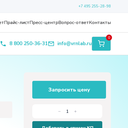
+7 495 255-28-98
ет
Прайс-лист
Пресс-центр
Вопрос-ответ
Контакты
0
8 800 250-36-31
info@vrnlab.ru
Запросить цену
е
Количество
товара
Стол