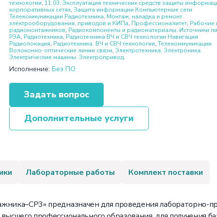
технологии
,
11.03. Эксплуатация технических средств защиты информац
корпоративных сетях
,
Защита информации Компьютерные сети
Телекоммуникации Радиотехника
,
Монтаж, наладка и ремонт
электрооборудования, приводов и КИПа
,
Профессионалитет
,
Рабочие 
радиомонтажников
,
Радиокомпоненты и радиоматериалы. Источники п
РЭА
,
Радиотехника
,
Радиотехника ВЧ и СВЧ технологии Навигация
Радиолокация
,
Радиотехника. ВЧ и СВЧ технологии
,
Телекоммуникации
Волоконно-оптические линии связи
,
Электротехника. Электроника.
Электрические машины. Электропривод.
Исполнение:
Без ПО
Задать вопрос
Дополнительные услуги
ики
Лабораторные работы
Комплект поставки
ажника–СР3» предназначен для проведения лабораторно-пр
 высшего профессионального образования, для получения б