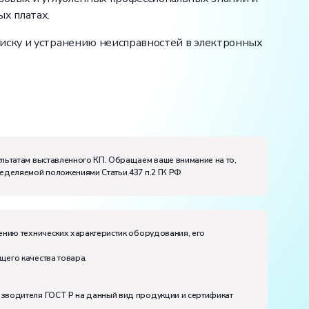
х платах.
оиску и устранению неисправностей в электронных
ультатам выставленного КП. Обращаем ваше внимание на то,
ределяемой положениями Статьи 437 п.2 ГК РФ
ению технических характеристик оборудования, его
щего качества товара.
изводителя ГОСТ Р на данный вид продукции и сертификат