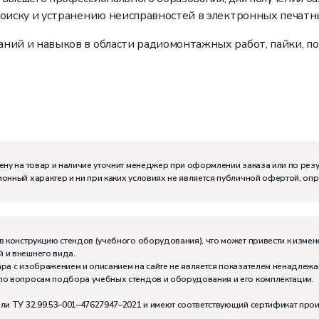
поиску и устранению неисправностей в электронных печатны
ний и навыков в области радиомонтажных работ, пайки, п
ену на товар и наличие уточнит менеджер при оформлении заказа или по рез
онный характер и ни при каких условиях не является публичной офертой, оп
м:
I
в конструкцию стендов (учебного оборудования), что может привести к измен
 и внешнего вида.
тивно может работать на комплекте:
1
ра с изображением и описанием на сайте не является показателем ненадлежа
по вопросам подбора учебных стендов и оборудования и его комплектации.
или ТУ 32.99.53–001–47627947–2021 и имеют соответствующий сертификат про