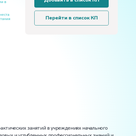
Добавить в список КП
ии в
радиомонтажника
–
места
СР3
Перейти в список КП
итания
актических занятий в учреждениях начального
азовых и углубленных профессиональных знаний и