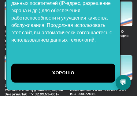
данных посетителей (IP-адрес, разрешение
экрана и др.) для обеспечения
работоспособности и улучшения качества
обслуживания. Продолжая использовать
Мы в национальном союзе
Сертификат участника ООО
этот сайт, вы автоматически соглашаетесь с
предприятий индустрии
НТП «ЭнергияЛаб» ассоциации
использованием данных технологий.
учебного оборудования и
предприятий индустрии
поставщиков образовательных
детских товаров
организация
ХОРОШО
💬
Международный сертификат
Сертификат соответствия
менеджмента качества ГОСТ
Учебное оборудование, марки
ISO 9001:2015
ЭнергияЛаб ТУ 32.99.53–001–
47627947–2021 Серийный выпуск
ООО НТП «ЭнергияЛаб». Все права
защищены.
Представленная на сайте информация
не является публичной офертой