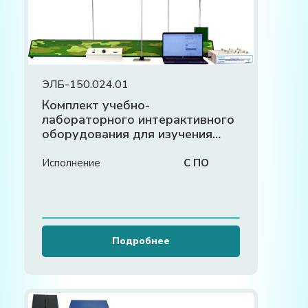
ЭЛБ-150.024.01
Комплект учебно-
лабораторного интерактивного
оборудования для изучения
основ радиолокации и
радиоэлектронной борьбы
Исполнение
С ПО
Подробнее