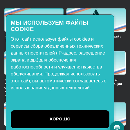
МЫ ИСПОЛЬЗУЕМ ФАЙЛЫ
COOKIE
Включён в реестр Российского
Продукция НТП «ЭнергияЛаб»
Этот сайт использует файлы cookies и
ПО
включена в реестр
Минпромторга РФ
сервисы сбора обезличенных технических
данных посетителей (IP-адрес, разрешение
экрана и др.) для обеспечения
работоспособности и улучшения качества
обслуживания. Продолжая использовать
Мы в национальном союзе
Сертификат участника ООО
этот сайт, вы автоматически соглашаетесь с
предприятий индустрии
НТП «ЭнергияЛаб» ассоциации
использованием данных технологий.
учебного оборудования и
предприятий индустрии
поставщиков образовательных
детских товаров
организация
ХОРОШО
💬