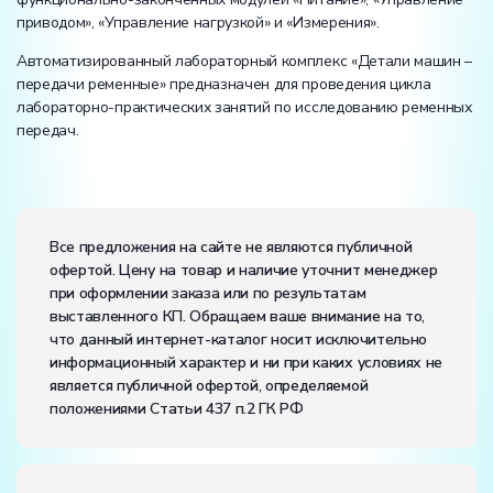
приводом», «Управление нагрузкой» и «Измерения».
Автоматизированный лабораторный комплекс «Детали машин –
передачи ременные» предназначен для проведения цикла
лабораторно-практических занятий по исследованию ременных
передач.
Вес:
Размеры (Д x Ш x В):
Все предложения на сайте не являются публичной
офертой. Цену на товар и наличие уточнит менеджер
Потребляемая мощность, В·А:
700
при оформлении заказа или по результатам
Электропитание:
выставленного КП. Обращаем ваше внимание на то,
напряжение, В:
220
что данный интернет-каталог носит исключительно
частота, Гц:
50
информационный характер и ни при каких условиях не
Класс защиты от поражения электрическим током:
I
является публичной офертой, определяемой
Диапазон рабочих температур, ˚С:
+10…+35
положениями Статьи 437 п.2 ГК РФ
Влажность, %:
до 80