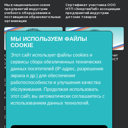
Мы в национальном союзе
Сертификат участника ООО
предприятий индустрии
НТП «ЭнергияЛаб» ассоциации
учебного оборудования и
предприятий индустрии
поставщиков образовательных
детских товаров
организация
МЫ ИСПОЛЬЗУЕМ ФАЙЛЫ
COOKIE
Этот сайт использует файлы cookies и
Международный сертификат
Сертификат соответствия
менеджмента качества ГОСТ
Учебное оборудование, марки
сервисы сбора обезличенных технических
ISO 9001:2015
ЭнергияЛаб ТУ 32.99.53–001–
47627947–2021 Серийный выпуск
данных посетителей (IP-адрес, разрешение
экрана и др.) для обеспечения
ООО НТП «ЭнергияЛаб». Все права
работоспособности и улучшения качества
защищены.
обслуживания. Продолжая использовать
Представленная на сайте информация
этот сайт, вы автоматически соглашаетесь с
не является публичной офертой
использованием данных технологий.
Пользовательское соглашение
Согласие на обработку персональных данных
Политика обработки файлов cookie