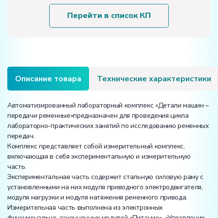
комплекс
«Детали
Перейти в список КП
машин
-
передачи
ременные»
Описание товара
Технические характеристики
Автоматизированный лабораторный комплекс «Детали машин –
передачи ременные»предназначен для проведения цикла
лабораторно-практических занятий по исследованию ременных
передач.
Комплекс представляет собой измерительный комплекс,
включающая в себя экспериментальную и измерительную
часть.
Экспериментальная часть содержит стальную силовую раму с
установленными на них модуля приводного электродвигателя,
модуля нагрузки и модуля натяжения ременного привода.
Измерительная часть выполнена из электронных
функционально-законченных модулей «Питание», «Управление