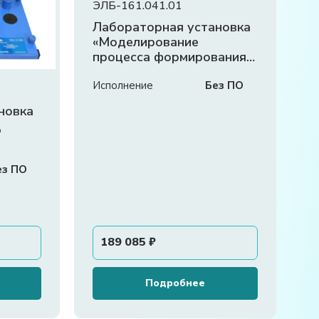
ЭЛБ-161.041.01
Лабораторная установка
«Моделирование
процесса формирования
зубьев в станочном
зацеплении»
Исполнение
Без ПО
новка
Д
ез ПО
189 085
₽
Подробнее