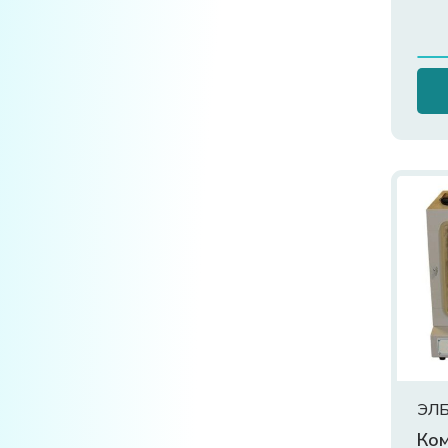
ЭЛБ
Ком