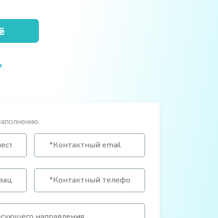
ё
заполнению.