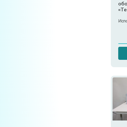
об
«Те
ма
Исп