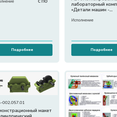
олнение
С ПО
лабораторный комп
«Детали машин -
передачи ременные
Исполнение
Подробнее
Подробнее
-002.057.01
монстрационный макет
линдрический