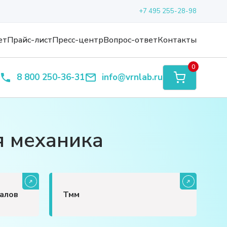
+7 495 255-28-98
ет
Прайс-лист
Пресс-центр
Вопрос-ответ
Контакты
0
8 800 250-36-31
info@vrnlab.ru
я механика
алов
Тмм