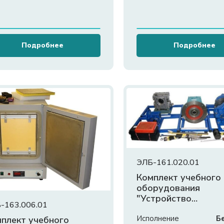
Подробнее
Подробнее
ЭЛБ-161.020.01
Комплект учебного
оборудования
"Устройство
-163.006.01
общепромышленны
редукторов"
Исполнение
Б
плект учебного