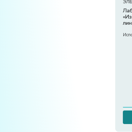
ЭЛБ
Лаб
«Из
лин
тве
те
Исп