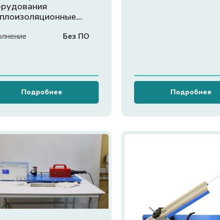
орудования
плоизоляционные
териалы»
олнение
Без ПО
Подробнее
Подробнее