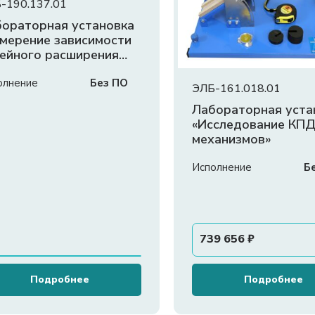
-190.137.01
ораторная установка
мерение зависимости
ейного расширения
рдых тел от
мпературы»
олнение
Без ПО
ЭЛБ-161.018.01
Лабораторная уста
«Исследование КП
механизмов»
Исполнение
Б
739 656
₽
Подробнее
Подробнее