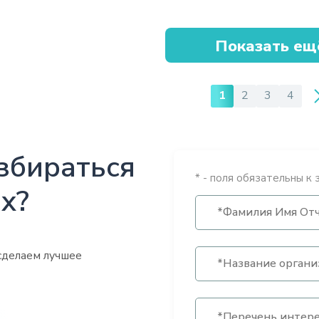
Показать ещ
1
2
3
4
збираться
* - поля обязательны к 
х?
сделаем лучшее