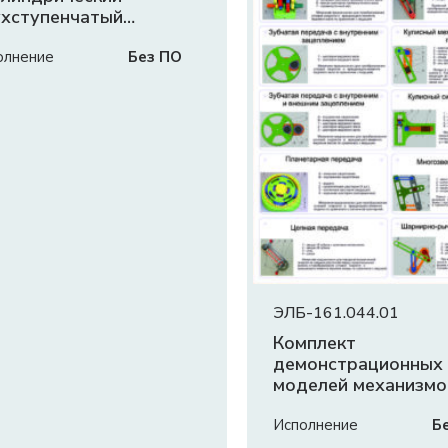
хступенчатый
уктор»
олнение
Без ПО
ЭЛБ-161.044.01
Комплект
демонстрационных
моделей механизмо
КДММ-1
Исполнение
Б