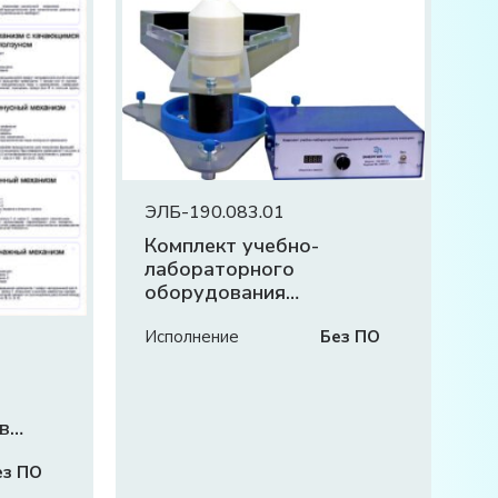
ЭЛБ-190.083.01
Комплект учебно-
лабораторного
оборудования
«Кориолисовая сила
инерции»
Исполнение
Без ПО
в
ез ПО