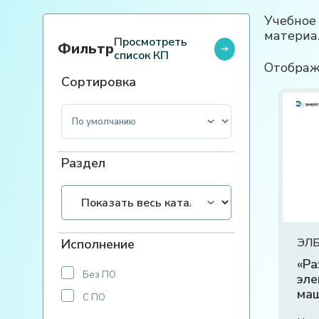
Учебное
материа
Просмотреть
Фильтр
список КП
Отображ
Сортировка
Сортировка товаров
Раздел
ЭЛБ
Исполнение
«Ра
Без ПО
эле
ма
С ПО