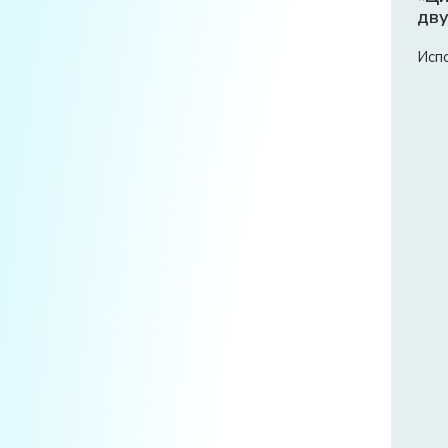
дву
ред
Исп