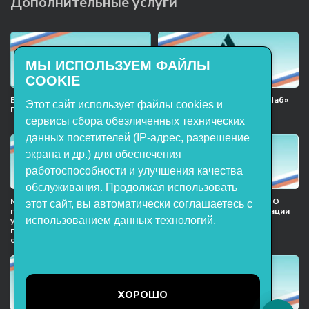
Дополнительные услуги
МЫ ИСПОЛЬЗУЕМ ФАЙЛЫ
COOKIE
Включён в реестр Российского
Продукция НТП «ЭнергияЛаб»
Этот сайт использует файлы cookies и
ПО
включена в реестр
Минпромторга РФ
сервисы сбора обезличенных технических
данных посетителей (IP-адрес, разрешение
экрана и др.) для обеспечения
работоспособности и улучшения качества
обслуживания. Продолжая использовать
Мы в национальном союзе
Сертификат участника ООО
этот сайт, вы автоматически соглашаетесь с
предприятий индустрии
НТП «ЭнергияЛаб» ассоциации
использованием данных технологий.
учебного оборудования и
предприятий индустрии
поставщиков образовательных
детских товаров
организация
ХОРОШО