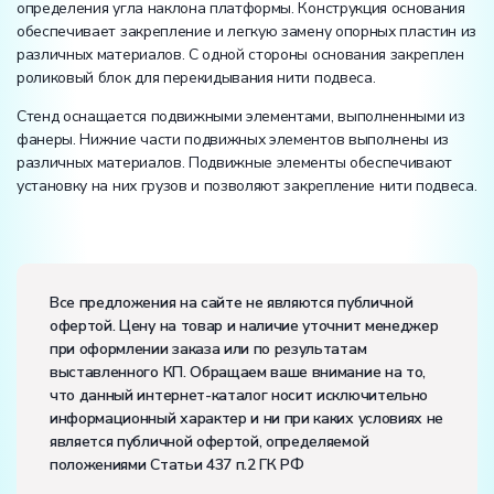
определения угла наклона платформы. Конструкция основания
обеспечивает закрепление и легкую замену опорных пластин из
различных материалов. С одной стороны основания закреплен
роликовый блок для перекидывания нити подвеса.
Стенд оснащается подвижными элементами, выполненными из
фанеры. Нижние части подвижных элементов выполнены из
различных материалов. Подвижные элементы обеспечивают
установку на них грузов и позволяют закрепление нити подвеса.
Электропитание:
напряжение, В:
220
Все предложения на сайте не являются публичной
частота, Гц:
50
офертой. Цену на товар и наличие уточнит менеджер
Класс защиты от поражения электрическим током:
I
при оформлении заказа или по результатам
Диапазон рабочих температур, ˚С:
+10…+35
выставленного КП. Обращаем ваше внимание на то,
Влажность, %:
до 80
что данный интернет-каталог носит исключительно
информационный характер и ни при каких условиях не
является публичной офертой, определяемой
положениями Статьи 437 п.2 ГК РФ