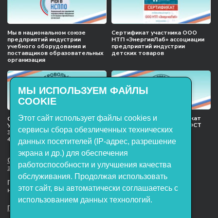
Мы в национальном союзе
Сертификат участника ООО
предприятий индустрии
НТП «ЭнергияЛаб» ассоциации
учебного оборудования и
предприятий индустрии
поставщиков образовательных
детских товаров
организация
МЫ ИСПОЛЬЗУЕМ ФАЙЛЫ
COOKIE
Этот сайт использует файлы cookies и
Международный сертификат
Сертификат соответствия
менеджмента качества ГОСТ
Учебное оборудование, марки
сервисы сбора обезличенных технических
ISO 9001:2015
ЭнергияЛаб ТУ 32.99.53–001–
47627947–2021 Серийный выпуск
данных посетителей (IP-адрес, разрешение
экрана и др.) для обеспечения
ООО НТП «ЭнергияЛаб». Все права
работоспособности и улучшения качества
защищены.
обслуживания. Продолжая использовать
Представленная на сайте информация
этот сайт, вы автоматически соглашаетесь с
не является публичной офертой
использованием данных технологий.
Пользовательское соглашение