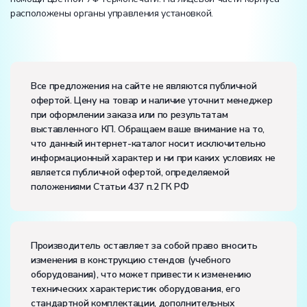
расположены органы управления установкой.
Вес:
Размеры (Д x Ш x В):
Все предложения на сайте не являются публичной
офертой. Цену на товар и наличие уточнит менеджер
Потребляемая мощность, В·А:
1000
при оформлении заказа или по результатам
Электропитание:
выставленного КП. Обращаем ваше внимание на то,
напряжение, В:
220
что данный интернет-каталог носит исключительно
частота, Гц:
50
информационный характер и ни при каких условиях не
Класс защиты от поражения электрическим током:
I
является публичной офертой, определяемой
Диапазон рабочих температур, ˚С:
+10…+35
положениями Статьи 437 п.2 ГК РФ
Влажность, %:
до 80
Производитель оставляет за собой право вносить
изменения в конструкцию стендов (учебного
оборудования), что может привести к изменению
технических характеристик оборудования, его
стандартной комплектации, дополнительных