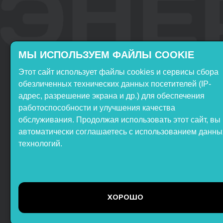
МЫ ИСПОЛЬЗУЕМ ФАЙЛЫ COOKIE
Этот сайт использует файлы cookies и сервисы сбора
Включён в реестр
Продукция НТП
обезличенных технических данных посетителей (IP-
Российского ПО
«ЭнергияЛаб» включена в
адрес, разрешение экрана и др.) для обеспечения
реестр Минпромторга РФ
работоспособности и улучшения качества
обслуживания. Продолжая использовать этот сайт, вы
автоматически соглашаетесь с использованием данны
технологий.
ООО НТП «ЭнергияЛаб». Все
права защищены.
Представленная на сайте
ХОРОШО
информация не является
публичной офертой