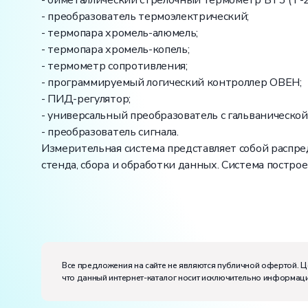
- биметаллический стрелочный термометр БТ3 (Т-2
- преобразователь термоэлектрический;
- термопара хромель-алюмель;
- термопара хромель-копель;
- термометр сопротивления;
- программируемый логический контроллер ОВЕН;
- ПИД-регулятор;
- универсальный преобразователь с гальванической
- преобразователь сигнала.
Измерительная система представляет собой распр
стенда, сбора и обработки данных. Система постро
Вес:
Размеры (Д x Ш x В):
Потребляемая мощность, В·А:
3500
Все предложения на сайте не являются публичной офертой. Ц
Электропитание:
что данный интернет-каталог носит исключительно информаци
напряжение, В:
220
частота, Гц:
50