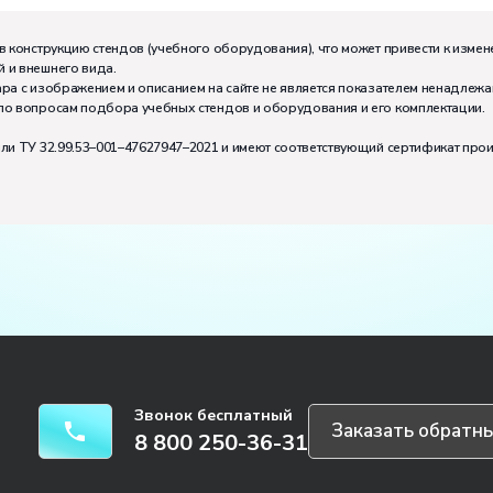
м:
I
в конструкцию стендов (учебного оборудования), что может привести к измен
 и внешнего вида.
тивно может работать на комплекте:
4
ра с изображением и описанием на сайте не является показателем ненадлежа
по вопросам подбора учебных стендов и оборудования и его комплектации.
или ТУ 32.99.53–001–47627947–2021 и имеют соответствующий сертификат про
Звонок бесплатный
Заказать обратны
8 800 250-36-31