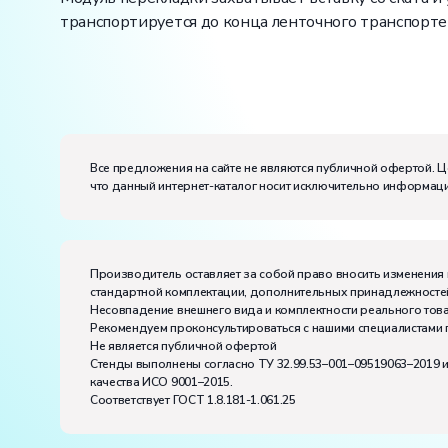
транспортируется до конца ленточного транспорте
Вес:
Размеры (Д x Ш x В):
Потребляемая мощность, В·А:
200
Все предложения на сайте не являются публичной офертой. Ц
Электропитание:
что данный интернет-каталог носит исключительно информаци
напряжение, В:
220
частота, Гц:
50
Класс защиты от поражения электрическим токо
Диапазон рабочих температур, ˚С:
+10…+35
Производитель оставляет за собой право вносить изменения 
Влажность, %:
до 80
стандартной комплектации, дополнительных принадлежностей
Количество человек, которое одновременно и ак
Несовпадение внешнего вида и комплектности реального това
Рекомендуем проконсультироваться с нашими специалистами 
Не является публичной офертой
Стенды выполнены согласно ТУ 32.99.53–001–09519063–2019 
качества ИСО 9001–2015.
Соответствует ГОСТ 1.8.181-1.061.25