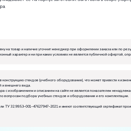
ра.
ену на товар и наличие уточнит менеджер при оформлении заказа или по рез
онный характер и ни при каких условиях не является публичной офертой, оп
м:
I
в конструкцию стендов (учебного оборудования), что может привести к измен
 и внешнего вида.
тивно может работать на комплекте:
2
ра с изображением и описанием на сайте не является показателем ненадлежа
по вопросам подбора учебных стендов и оборудования и его комплектации.
или ТУ 32.99.53–001–47627947–2021 и имеют соответствующий сертификат про