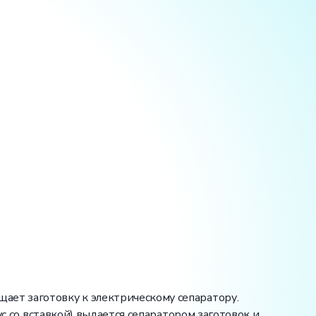
ает заготовку к электрическому сепаратору.
ус со вставкой) выдается сепаратором заготовок и