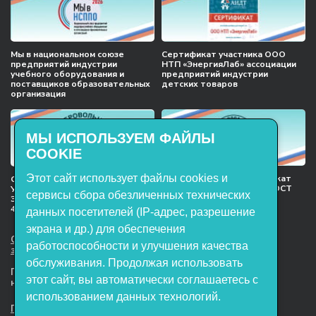
Мы в национальном союзе
Сертификат участника ООО
предприятий индустрии
НТП «ЭнергияЛаб» ассоциации
учебного оборудования и
предприятий индустрии
поставщиков образовательных
детских товаров
организация
МЫ ИСПОЛЬЗУЕМ ФАЙЛЫ
COOKIE
Этот сайт использует файлы cookies и
Международный сертификат
Сертификат соответствия
менеджмента качества ГОСТ
Учебное оборудование, марки
сервисы сбора обезличенных технических
ISO 9001:2015
ЭнергияЛаб ТУ 32.99.53–001–
47627947–2021 Серийный выпуск
данных посетителей (IP-адрес, разрешение
экрана и др.) для обеспечения
ООО НТП «ЭнергияЛаб». Все права
работоспособности и улучшения качества
защищены.
обслуживания. Продолжая использовать
Представленная на сайте информация
этот сайт, вы автоматически соглашаетесь с
не является публичной офертой
использованием данных технологий.
Пользовательское соглашение