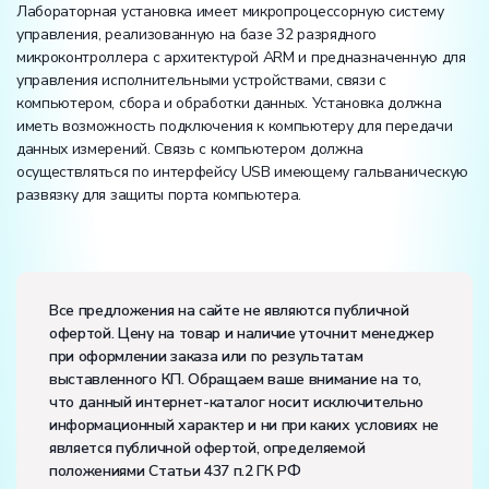
Лабораторная установка имеет микропроцессорную систему
управления, реализованную на базе 32 разрядного
микроконтроллера с архитектурой ARM и предназначенную для
управления исполнительными устройствами, связи с
компьютером, сбора и обработки данных. Установка должна
иметь возможность подключения к компьютеру для передачи
данных измерений. Связь с компьютером должна
осуществляться по интерфейсу USB имеющему гальваническую
развязку для защиты порта компьютера.
Вес:
Размеры (Д x Ш x В):
Все предложения на сайте не являются публичной
офертой. Цену на товар и наличие уточнит менеджер
Потребляемая мощность, В·А:
100
при оформлении заказа или по результатам
Электропитание:
выставленного КП. Обращаем ваше внимание на то,
напряжение, В:
220
что данный интернет-каталог носит исключительно
частота, Гц:
50
информационный характер и ни при каких условиях не
Класс защиты от поражения электрическим током:
I
является публичной офертой, определяемой
Диапазон рабочих температур, ˚С:
+10…+35
положениями Статьи 437 п.2 ГК РФ
Влажность, %:
до 80