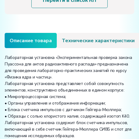
Перейти в список КП
закона
Пуассона
для
актов
радиоактивного
распада»
Описание товара
Технические характеристики
Лабораторная установка «Экспериментальная проверка закона
Пуассона для актов радиоактивного распада» предназначена
для проведения лабораторно-практических занятий по курсу
«Физика ядра и частиц».
Лабораторная установка представляет собой совокупность
элементов, конструктивно объединенных в едином корпусе:
• Микропроцессорная система;
• Органы управления и отображения информации;
• Блока счетчика импульсов с датчиком Гейгера-Мюллера;
• Образцы с солью хлористого калия, содержащей изотоп K40.
Лабораторная установка содержит блок счетчика импульсов,
включающий в себя счетчик Гейгера-Мюллера СИ8Б и слот для
помещения исследуемых образцов.