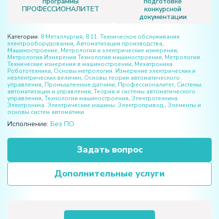
программы
подготовке
ПРОФЕССИОНАЛИТЕТ
конкурсной
документации
Категории:
8 Металлургия
,
8.11. Техническое обслуживание
электрооборудования
,
Автоматизация производства
,
Машиностроение
,
Метрология и электрические измерения
,
Метрология Измерения Технология машиностроения
,
Метрология.
Технические измерения в машиностроении
,
Мехатроника.
Робототехника
,
Основы метрологии. Измерение электрических и
неэлектрических величин
,
Основы теории автоматического
управления
,
Промышленные датчики
,
Профессионалитет
,
Системы
автоматизации и управления
,
Теория и системы автоматического
управления
,
Технология машиностроения
,
Электротехника.
Электроника. Электрические машины. Электропривод.
,
Элементы и
основы систем автоматики
Исполнение:
Без ПО
Задать вопрос
Дополнительные услуги