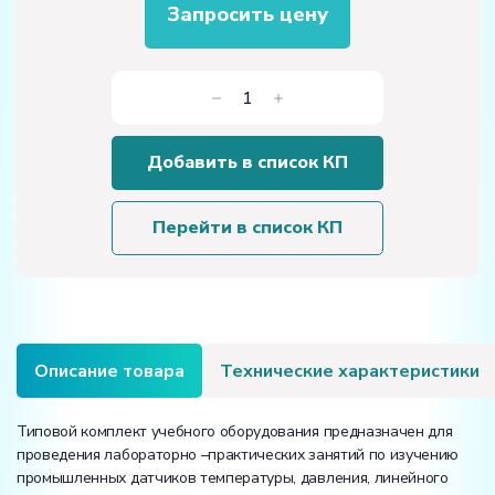
Запросить цену
Количество
товара
Типовой
Добавить в список КП
комплект
учебного
оборудования
Перейти в список КП
"Промышленные
датчики",
исполнение
моноблочное
ручное
Описание товара
Технические характеристики
Типовой комплект учебного оборудования предназначен для
проведения лабораторно –практических занятий по изучению
промышленных датчиков температуры, давления, линейного