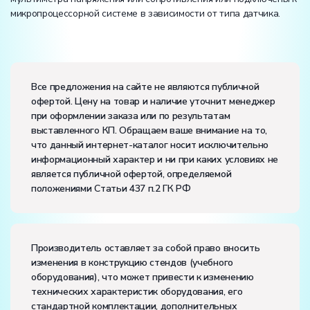
микропроцессорной системе в зависимости от типа датчика.
Вес:
Размеры (Д x Ш x В):
Все предложения на сайте не являются публичной
офертой. Цену на товар и наличие уточнит менеджер
Потребляемая мощность, В·А:
500
при оформлении заказа или по результатам
Электропитание:
выставленного КП. Обращаем ваше внимание на то,
напряжение, В:
220
что данный интернет-каталог носит исключительно
частота, Гц:
50
информационный характер и ни при каких условиях не
Класс защиты от поражения электрическим током:
I
является публичной офертой, определяемой
Диапазон рабочих температур, ˚С:
+10…+35
положениями Статьи 437 п.2 ГК РФ
Влажность, %:
до 80
Количество человек, которое одновременно и
активно может работать на комплекте:
2
Производитель оставляет за собой право вносить
изменения в конструкцию стендов (учебного
оборудования), что может привести к изменению
технических характеристик оборудования, его
стандартной комплектации, дополнительных