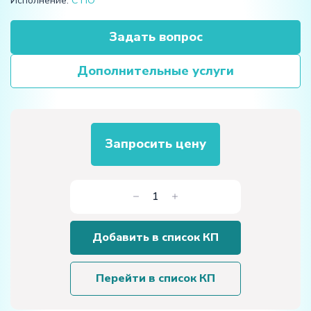
Исполнение:
С ПО
Задать вопрос
Дополнительные услуги
Запросить цену
Количество
товара
Комплект
Добавить в список КП
учебно-
лабораторного
оборудования
Перейти в список КП
"Промышленные
датчики