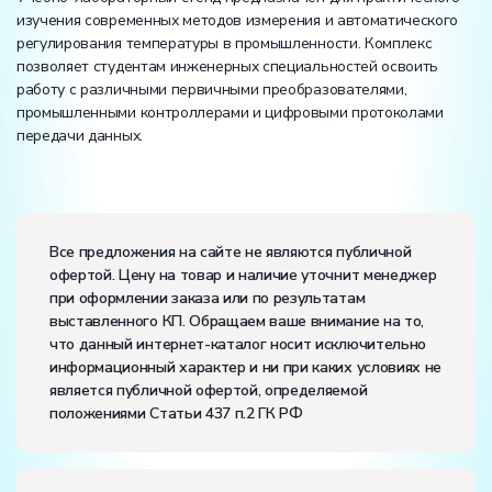
изучения современных методов измерения и автоматического
регулирования температуры в промышленности. Комплекс
позволяет студентам инженерных специальностей освоить
работу с различными первичными преобразователями,
промышленными контроллерами и цифровыми протоколами
передачи данных.
Размеры (Д x Ш x В):
Потребляемая мощность, В·А:
300
Все предложения на сайте не являются публичной
Электропитание:
офертой. Цену на товар и наличие уточнит менеджер
напряжение, В:
220
при оформлении заказа или по результатам
частота, Гц:
50
выставленного КП. Обращаем ваше внимание на то,
Класс защиты от поражения электрическим током:
I
что данный интернет-каталог носит исключительно
Диапазон рабочих температур, ˚С:
+10…+35
информационный характер и ни при каких условиях не
Влажность, %:
до 80
является публичной офертой, определяемой
положениями Статьи 437 п.2 ГК РФ