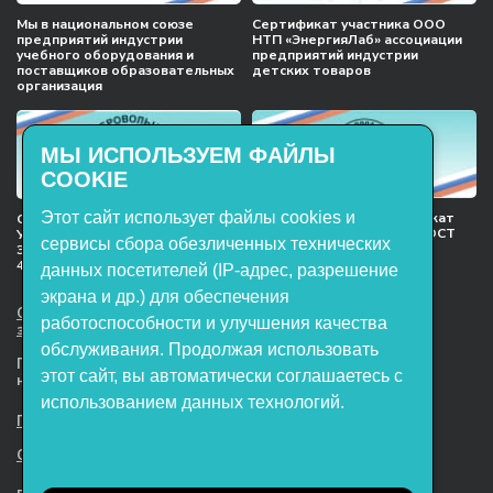
Мы в национальном союзе
Сертификат участника ООО
предприятий индустрии
НТП «ЭнергияЛаб» ассоциации
учебного оборудования и
предприятий индустрии
поставщиков образовательных
детских товаров
организация
МЫ ИСПОЛЬЗУЕМ ФАЙЛЫ
COOKIE
Этот сайт использует файлы cookies и
Международный сертификат
Сертификат соответствия
менеджмента качества ГОСТ
Учебное оборудование, марки
сервисы сбора обезличенных технических
ISO 9001:2015
ЭнергияЛаб ТУ 32.99.53–001–
47627947–2021 Серийный выпуск
данных посетителей (IP-адрес, разрешение
экрана и др.) для обеспечения
ООО НТП «ЭнергияЛаб». Все права
работоспособности и улучшения качества
защищены.
обслуживания. Продолжая использовать
Представленная на сайте информация
этот сайт, вы автоматически соглашаетесь с
не является публичной офертой
использованием данных технологий.
Пользовательское соглашение
Согласие на обработку персональных данных