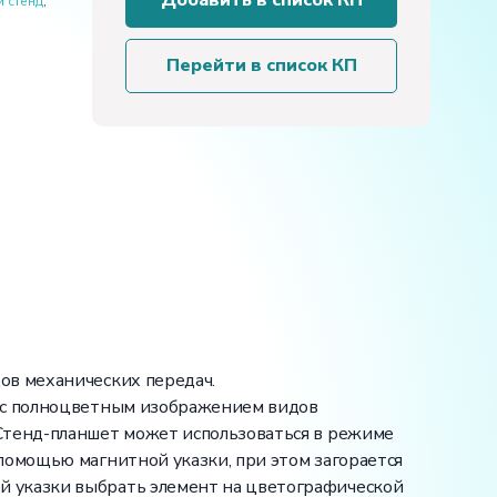
Добавить в список КП
 стенд
,
планшет
светодинамический
«Виды
Перейти в список КП
механических
передач»
ов механических передач.
а с полноцветным изображением видов
Стенд-планшет может использоваться в режиме
помощью магнитной указки, при этом загорается
й указки выбрать элемент на цветографической