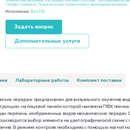
техническая механика
,
Наглядные учебные пособия
,
Светодинамический
Стенды-планшеты
,
Теоретическая, техническая и прикладная механика
Исполнение:
Без ПО
Задать вопрос
Дополнительные услуги
ики
Лабораторные работы
Комплект поставки
ких передач» предназначен для визуального изучения вид
струкцию, на лицевой панели которой наклеена ПФХ пленк
 дан перечень изображенных видов механических передач. 
роизводится выбор элемента на цветографической схеме с 
ечня. В режиме контроля необходимо с помощью магнитно