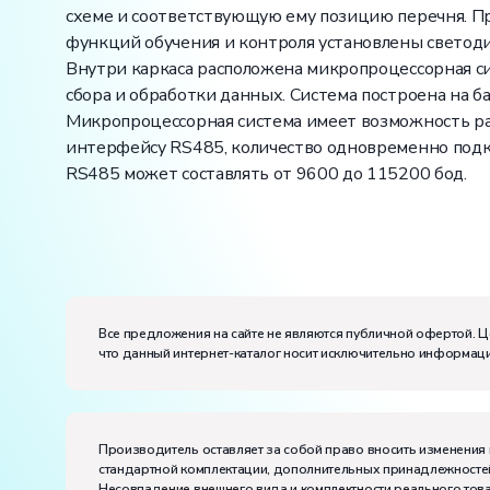
схеме и соответствующую ему позицию перечня. Пр
функций обучения и контроля установлены светоди
Внутри каркаса расположена микропроцессорная си
сбора и обработки данных. Система построена на 
Микропроцессорная система имеет возможность ра
интерфейсу RS485, количество одновременно подк
RS485 может составлять от 9600 до 115200 бод.
Вес:
Размеры (Д x Ш x В):
Потребляемая мощность, В·А:
50
Все предложения на сайте не являются публичной офертой. Ц
Электропитание:
что данный интернет-каталог носит исключительно информаци
напряжение, В:
220
частота, Гц:
50
Класс защиты от поражения электрическим токо
Диапазон рабочих температур, ˚С:
+10…+35
Производитель оставляет за собой право вносить изменения 
Влажность, %:
до 80
стандартной комплектации, дополнительных принадлежностей
Количество человек, которое одновременно и ак
Несовпадение внешнего вида и комплектности реального това