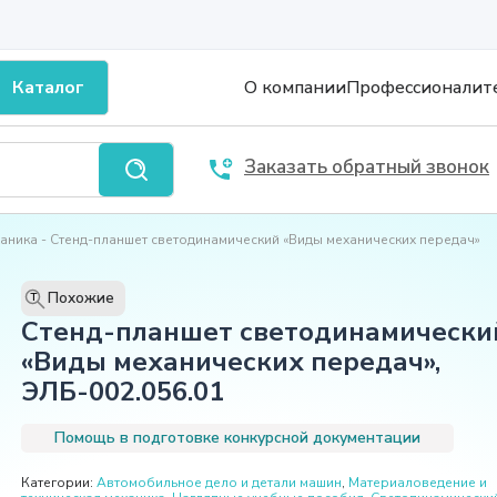
Каталог
О компании
Профессионалит
Заказать обратный звонок
ханика
Стенд-планшет светодинамический «Виды механических передач»
Похожие
T
Стенд-планшет светодинамически
«Виды механических передач»,
ЭЛБ-002.056.01
Помощь в подготовке конкурсной документации
Категории:
Автомобильное дело и детали машин
,
Материаловедение и