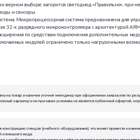
и верном выборе загорится светодиод «Правильно», при не
оды и сенсоры.
стема. Микропроцессорная система предназначена для упра
базе 32-х разрядного микроконтроллера с архитектурой ARM
сширения по средствам подключения дополнительных модул
лючаемых модулей ограничено только нагрузочными возмо
ену на товар и наличие уточнит менеджер при оформлении заказа или по рез
онный характер и ни при каких условиях не является публичной офертой, оп
м:
I
в конструкцию стендов (учебного оборудования), что может привести к измен
 и внешнего вида.
тивно может работать на комплекте:
2
ра с изображением и описанием на сайте не является показателем ненадлежа