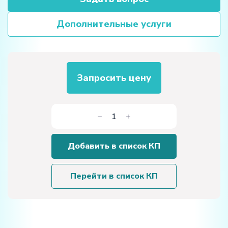
Дополнительные услуги
Запросить цену
Количество
товара
Стенд-
Добавить в список КП
планшет
«Рулевое
управление
Перейти в список КП
с
ГУР
грузового
автомобиля"