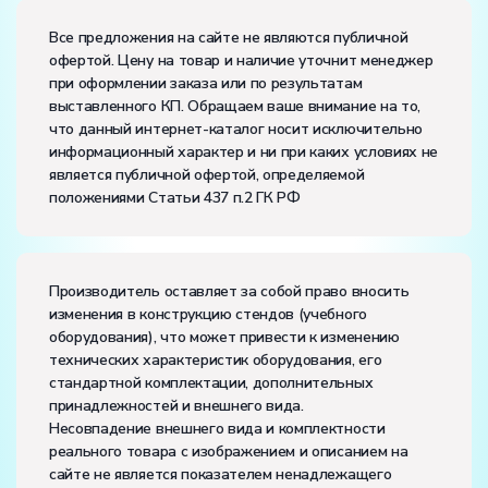
Размеры (Д x Ш x В):
Все предложения на сайте не являются публичной
офертой. Цену на товар и наличие уточнит менеджер
Потребляемая мощность, В·А:
600
при оформлении заказа или по результатам
Электропитание:
выставленного КП. Обращаем ваше внимание на то,
напряжение, В:
220
что данный интернет-каталог носит исключительно
частота, Гц:
50
информационный характер и ни при каких условиях не
Класс защиты от поражения электрическим током:
I
является публичной офертой, определяемой
Диапазон рабочих температур, ˚С:
+10…+35
положениями Статьи 437 п.2 ГК РФ
Влажность, %:
до 80
Количество человек, которое одновременно и
активно может работать на комплекте:
2
Производитель оставляет за собой право вносить
изменения в конструкцию стендов (учебного
оборудования), что может привести к изменению
технических характеристик оборудования, его
стандартной комплектации, дополнительных
принадлежностей и внешнего вида.
Несовпадение внешнего вида и комплектности
реального товара с изображением и описанием на
сайте не является показателем ненадлежащего