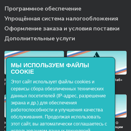
Программное обеспечение
Упрощённая система налогообложения
Оформление заказа и условия поставки
Дополнительные услуги
МЫ ИСПОЛЬЗУЕМ ФАЙЛЫ
COOKIE
Включён в реестр Российского
Продукция НТП «ЭнергияЛаб»
Этот сайт использует файлы cookies и
ПО
включена в реестр
Минпромторга РФ
сервисы сбора обезличенных технических
данных посетителей (IP-адрес, разрешение
экрана и др.) для обеспечения
работоспособности и улучшения качества
обслуживания. Продолжая использовать
Мы в национальном союзе
Сертификат участника ООО
этот сайт, вы автоматически соглашаетесь с
предприятий индустрии
НТП «ЭнергияЛаб» ассоциации
использованием данных технологий.