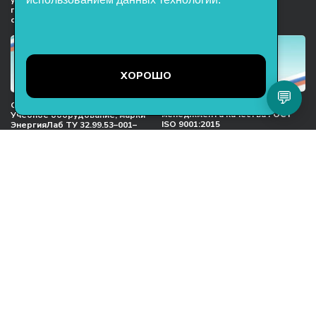
учебного оборудования и
предприятий индустрии
поставщиков образовательных
детских товаров
организация
ХОРОШО
💬
Международный сертификат
Сертификат соответствия
менеджмента качества ГОСТ
Учебное оборудование, марки
ISO 9001:2015
ЭнергияЛаб ТУ 32.99.53–001–
47627947–2021 Серийный выпуск
ООО НТП «ЭнергияЛаб». Все права
защищены.
Представленная на сайте информация
не является публичной офертой
Пользовательское соглашение
Согласие на обработку персональных данных
Политика обработки файлов cookie
Политика конфиденциальности