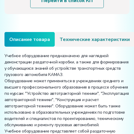
Перейти в список КП
с
коробкой
отбора
мощности
в
разрезе
Описание товара
Технические характеристики
грузового
автомобиля
КамАЗ»
Учебное оборудование предназначено для наглядной
демонстрации раздаточной коробки, а также для формирования
у обучающихся знаний об устройстве транспортных средств
грузового автомобиля КАМАЗ.
Оборудование может применяться в учреждениях среднего и
высшего профессионального образования в процессе обучения
по курсам: "Устройство автотракторной техники", "Эксплуатация
автотракторной техники", "Конструкция и расчет
автотракторной техники". Оборудование может быть также
использовано в образовательных учреждениях по подготовке
водителей и специалистов по проектированию, техническому
обслуживанию и ремонту грузовых автомобилей.
Учебное оборудование представляет собой раздаточную