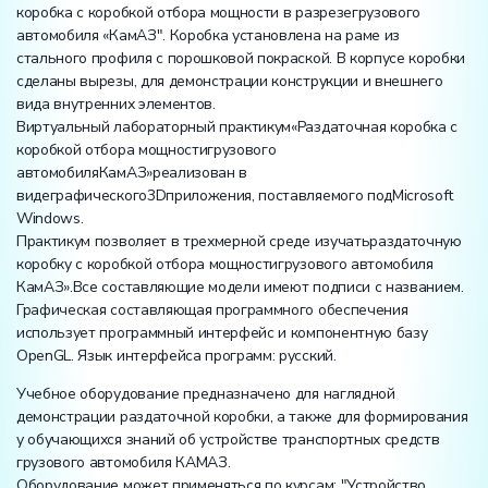
коробка с коробкой отбора мощности в разрезегрузового
автомобиля «КамАЗ". Коробка установлена на раме из
стального профиля с порошковой покраской. В корпусе коробки
сделаны вырезы, для демонстрации конструкции и внешнего
вида внутренних элементов.
Виртуальный лабораторный практикум«Раздаточная коробка с
коробкой отбора мощностигрузового
автомобиляКамАЗ»реализован в
видеграфического3Dприложения, поставляемого подMicrosoft
Windows.
Практикум позволяет в трехмерной среде изучатьраздаточную
коробку с коробкой отбора мощностигрузового автомобиля
КамАЗ».Все составляющие модели имеют подписи с названием.
Графическая составляющая программного обеспечения
использует программный интерфейс и компонентную базу
OpenGL. Язык интерфейса программ: русский.
Учебное оборудование предназначено для наглядной
демонстрации раздаточной коробки, а также для формирования
у обучающихся знаний об устройстве транспортных средств
грузового автомобиля КАМАЗ.
Оборудование может применяться по курсам: "Устройство