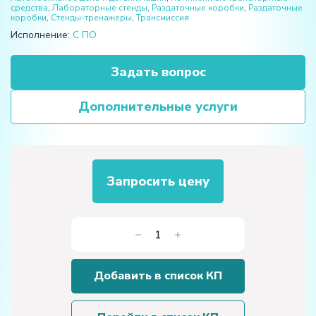
средства
,
Лабораторные стенды
,
Раздаточные коробки
,
Раздаточные
коробки
,
Стенды-тренажеры
,
Трансмиссия
Исполнение:
С ПО
Задать вопрос
Дополнительные услуги
Запросить цену
Количество
товара
Учебное
Добавить в список КП
оборудование
«Раздаточная
коробка