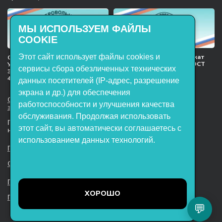
МЫ ИСПОЛЬЗУЕМ ФАЙЛЫ
COOKIE
Этот сайт использует файлы cookies и
Международный сертификат
Сертификат соответствия
менеджмента качества ГОСТ
Учебное оборудование, марки
сервисы сбора обезличенных технических
ISO 9001:2015
ЭнергияЛаб ТУ 32.99.53–001–
47627947–2021 Серийный выпуск
данных посетителей (IP-адрес, разрешение
экрана и др.) для обеспечения
ООО НТП «ЭнергияЛаб». Все права
работоспособности и улучшения качества
защищены.
обслуживания. Продолжая использовать
Представленная на сайте информация
этот сайт, вы автоматически соглашаетесь с
не является публичной офертой
использованием данных технологий.
Пользовательское соглашение
Согласие на обработку персональных данных
Политика обработки файлов cookie
ХОРОШО
Политика конфиденциальности
💬