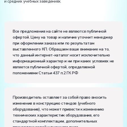
и средних учебных заведениях.
Вес:
Размеры (Д x Ш x В):
Все предложения на сайте не являются публичной
офертой. Цену на товар и наличие уточнит менеджер
Потребляемая мощность, В·А:
150
при оформлении заказа или по результатам
Электропитание:
выставленного КП. Обращаем ваше внимание на то,
напряжение, В:
220
что данный интернет-каталог носит исключительно
частота, Гц:
50
информационный характер и ни при каких условиях не
Класс защиты от поражения электрическим током:
I
является публичной офертой, определяемой
Диапазон рабочих температур, ˚С:
+10…+35
положениями Статьи 437 п.2 ГК РФ
Влажность, %:
до 80
Производитель оставляет за собой право вносить
изменения в конструкцию стендов (учебного
оборудования), что может привести к изменению
технических характеристик оборудования, его
стандартной комплектации, дополнительных