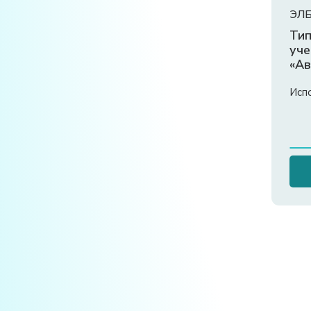
ЭЛБ
Тип
уче
«Ав
теп
вен
Исп