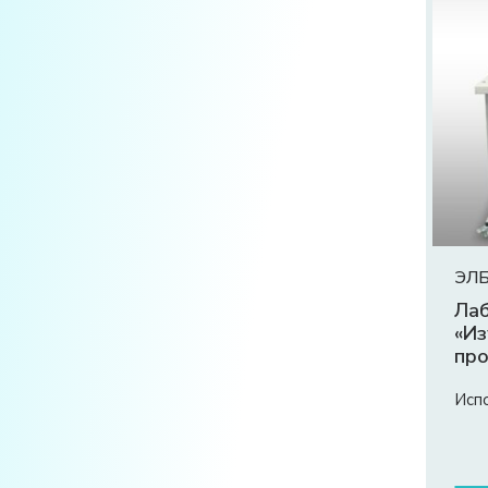
ЭЛБ
Лаб
«Из
про
Исп