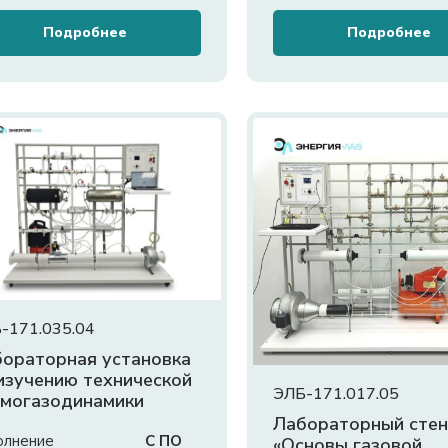
Подробнее
Подробнее
-171.035.04
ораторная установка
изучению технической
ЭЛБ-171.017.05
могазодинамики
Лабораторный сте
олнение
С ПО
«Основы газовой