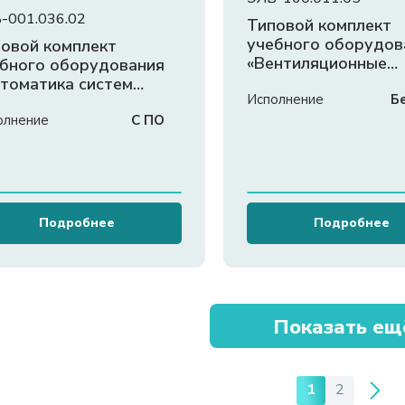
-001.036.02
Типовой комплект
учебного оборудов
овой комплект
«Вентиляционные
бного оборудования
системы»
томатика систем
Исполнение
Б
логазоснабжения и
тиляции»
олнение
С ПО
Подробнее
Подробнее
Показать ещ
1
2