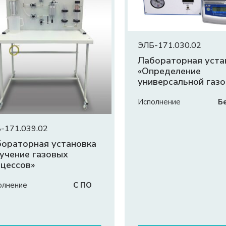
ЭЛБ-171.030.02
Лабораторная уста
«Определение
универсальной газ
постоянной»
Исполнение
Б
-171.039.02
ораторная установка
учение газовых
цессов»
олнение
С ПО