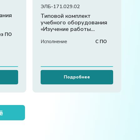
ЭЛБ-171.029.02
ания
Типовой комплект
учебного оборудования
«Изучение работы
ез ПО
поршневого
компрессора»
Исполнение
С ПО
Подробнее
ё