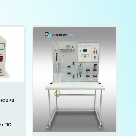
новка
ез ПО