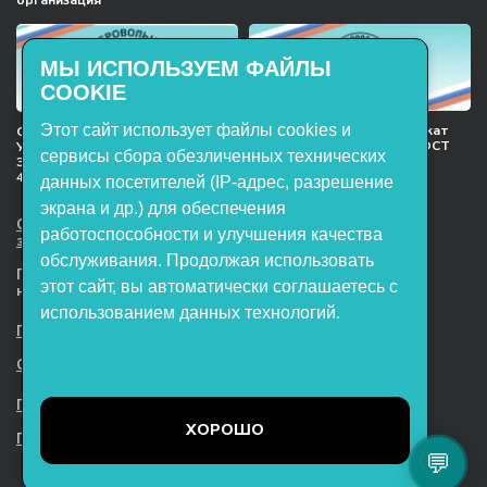
МЫ ИСПОЛЬЗУЕМ ФАЙЛЫ
COOKIE
Этот сайт использует файлы cookies и
Международный сертификат
Сертификат соответствия
менеджмента качества ГОСТ
Учебное оборудование, марки
сервисы сбора обезличенных технических
ISO 9001:2015
ЭнергияЛаб ТУ 32.99.53–001–
47627947–2021 Серийный выпуск
данных посетителей (IP-адрес, разрешение
экрана и др.) для обеспечения
ООО НТП «ЭнергияЛаб». Все права
работоспособности и улучшения качества
защищены.
обслуживания. Продолжая использовать
Представленная на сайте информация
этот сайт, вы автоматически соглашаетесь с
не является публичной офертой
использованием данных технологий.
Пользовательское соглашение
Согласие на обработку персональных данных
Политика обработки файлов cookie
ХОРОШО
Политика конфиденциальности
💬