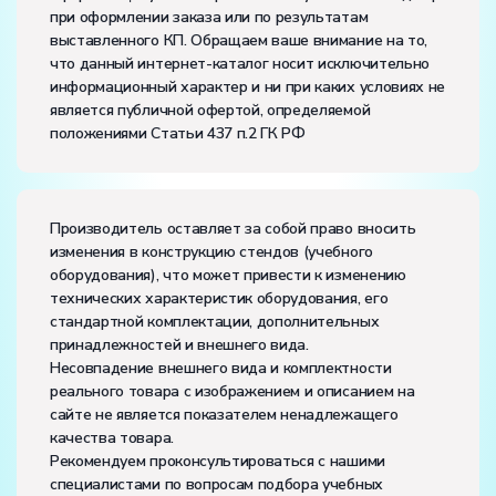
Класс защиты от поражения электрическим током:
I
при оформлении заказа или по результатам
Диапазон рабочих температур, ˚С:
+10…+35
выставленного КП. Обращаем ваше внимание на то,
Влажность, %:
до 80
что данный интернет-каталог носит исключительно
информационный характер и ни при каких условиях не
является публичной офертой, определяемой
положениями Статьи 437 п.2 ГК РФ
Производитель оставляет за собой право вносить
изменения в конструкцию стендов (учебного
оборудования), что может привести к изменению
технических характеристик оборудования, его
стандартной комплектации, дополнительных
принадлежностей и внешнего вида.
Несовпадение внешнего вида и комплектности
реального товара с изображением и описанием на
сайте не является показателем ненадлежащего
качества товара.
Рекомендуем проконсультироваться с нашими
специалистами по вопросам подбора учебных