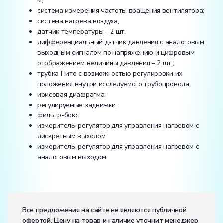
м;
система измерения частоты вращения вентилятора;
система нагрева воздуха;
датчик температуры – 2 шт.
дифференциальный датчик давления с аналоговым
выходным сигналом по напряжению и цифровым
отображением величины давления – 2 шт.;
трубка Пито с возможностью регулировки их
положения внутри исследуемого трубопровода;
ирисовая диафрагма;
регулируемые задвижки;
фильтр-бокс;
измеритель-регулятор для управления нагревом с
дискретным выходом;
измеритель-регулятор для управления нагревом с
аналоговым выходом.
Электропитание:
напряжение, В:
220
Все предложения на сайте не являются публичной
частота, Гц:
50
офертой. Цену на товар и наличие уточнит менеджер