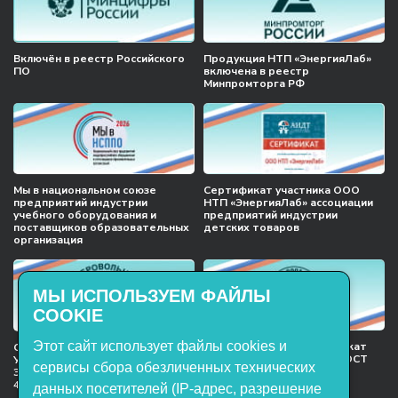
Включён в реестр Российского
Продукция НТП «ЭнергияЛаб»
ПО
включена в реестр
Минпромторга РФ
Мы в национальном союзе
Сертификат участника ООО
предприятий индустрии
НТП «ЭнергияЛаб» ассоциации
учебного оборудования и
предприятий индустрии
поставщиков образовательных
детских товаров
организация
МЫ ИСПОЛЬЗУЕМ ФАЙЛЫ
COOKIE
Этот сайт использует файлы cookies и
Международный сертификат
Сертификат соответствия
менеджмента качества ГОСТ
Учебное оборудование, марки
сервисы сбора обезличенных технических
ISO 9001:2015
ЭнергияЛаб ТУ 32.99.53–001–
47627947–2021 Серийный выпуск
данных посетителей (IP-адрес, разрешение