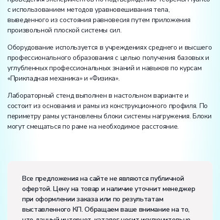
с использованием методов уравновешивания тела,
выведенного из состояния равновесия путем приложения
произвольной плоской системы сил.
Оборудование используется в учреждениях среднего и высшего
профессионального образования с целью получения базовых и
углубленных профессиональных знаний и навыков по курсам
«Прикладная механика» и «Физика».
Лабораторный стенд выполнен в настольном варианте и
состоит из основания и рамы из конструкционного профиля. По
периметру рамы установлены блоки системы нагружения. Блоки
могут смещаться по раме на необходимое расстояние.
Электропитание:
напряжение, В:
220
Все предложения на сайте не являются публичной
частота, Гц:
50
офертой. Цену на товар и наличие уточнит менеджер
Класс защиты от поражения электрическим током:
I
при оформлении заказа или по результатам
Диапазон рабочих температур, ˚С:
+10…+35
выставленного КП. Обращаем ваше внимание на то,
Влажность, %:
до 80
что данный интернет-каталог носит исключительно