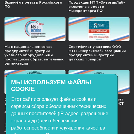
Включён в реестр Российского
Продукция НТП «ЭнергияЛаб»
ПО
включена в реестр
Минпромторга РФ
Мы в национальном союзе
Сертификат участника ООО
предприятий индустрии
НТП «ЭнергияЛаб» ассоциации
учебного оборудования и
предприятий индустрии
поставщиков образовательных
детских товаров
организация
МЫ ИСПОЛЬЗУЕМ ФАЙЛЫ
COOKIE
Этот сайт использует файлы cookies и
Международный сертификат
Сертификат соответствия
менеджмента качества ГОСТ
Учебное оборудование, марки
сервисы сбора обезличенных технических
ISO 9001:2015
ЭнергияЛаб ТУ 32.99.53–001–
47627947–2021 Серийный выпуск
данных посетителей (IP-адрес, разрешение
экрана и др.) для обеспечения
ООО НТП «ЭнергияЛаб». Все права
работоспособности и улучшения качества
защищены.