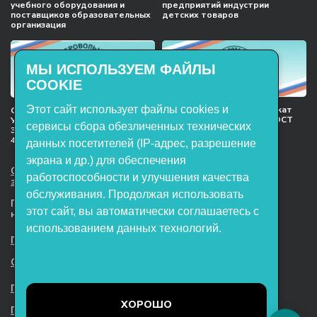
учебного оборудования и
предприятий индустрии
поставщиков образовательных
детских товаров
организация
МЫ ИСПОЛЬЗУЕМ ФАЙЛЫ
COOKIE
Этот сайт использует файлы cookies и
Международный сертификат
Сертификат соответствия
менеджмента качества ГОСТ
Учебное оборудование, марки
сервисы сбора обезличенных технических
ISO 9001:2015
ЭнергияЛаб ТУ 32.99.53–001–
47627947–2021 Серийный выпуск
данных посетителей (IP-адрес, разрешение
экрана и др.) для обеспечения
ООО НТП «ЭнергияЛаб». Все права
работоспособности и улучшения качества
защищены.
обслуживания. Продолжая использовать
Представленная на сайте информация
этот сайт, вы автоматически соглашаетесь с
не является публичной офертой
использованием данных технологий.
Пользовательское соглашение
Согласие на обработку персональных данных
Политика обработки файлов cookie
ХОРОШО
Политика конфиденциальности