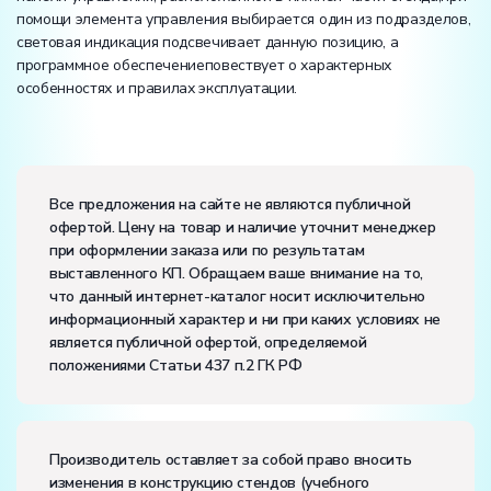
помощи элемента управления выбирается один из подразделов,
световая индикация подсвечивает данную позицию, а
программное обеспечениеповествует о характерных
особенностях и правилах эксплуатации.
Размеры (Д x Ш x В):
Потребляемая мощность, В·А:
50
Все предложения на сайте не являются публичной
Электропитание:
офертой. Цену на товар и наличие уточнит менеджер
напряжение, В:
220
при оформлении заказа или по результатам
частота, Гц:
50
выставленного КП. Обращаем ваше внимание на то,
Класс защиты от поражения электрическим током:
I
что данный интернет-каталог носит исключительно
Диапазон рабочих температур, ˚С:
+10…+35
информационный характер и ни при каких условиях не
Влажность, %:
до 80
является публичной офертой, определяемой
положениями Статьи 437 п.2 ГК РФ
Производитель оставляет за собой право вносить
изменения в конструкцию стендов (учебного