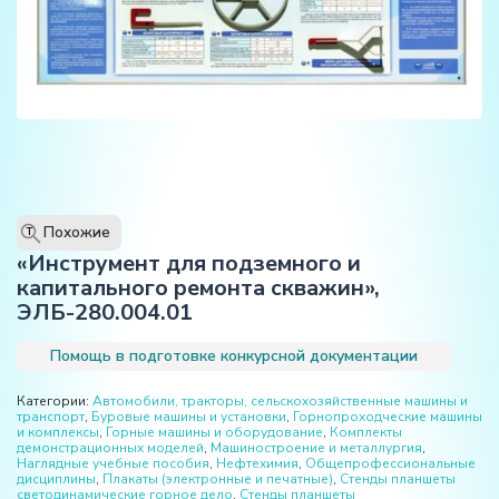
Похожие
T
«Инструмент для подземного и
капитального ремонта скважин»,
ЭЛБ-280.004.01
Помощь в подготовке конкурсной документации
Категории:
Автомобили, тракторы, сельскохозяйственные машины и
транспорт
,
Буровые машины и установки
,
Горнопроходческие машины
и комплексы
,
Горные машины и оборудование
,
Комплекты
демонстрационных моделей
,
Машиностроение и металлургия
,
Наглядные учебные пособия
,
Нефтехимия
,
Общепрофессиональные
дисциплины
,
Плакаты (электронные и печатные)
,
Стенды планшеты
светодинамические горное дело
,
Стенды планшеты