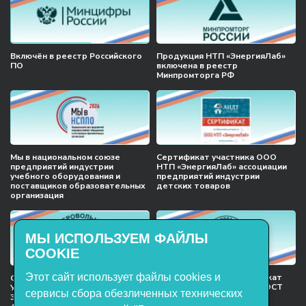
Включён в реестр Российского
Продукция НТП «ЭнергияЛаб»
ПО
включена в реестр
Минпромторга РФ
Мы в национальном союзе
Сертификат участника ООО
предприятий индустрии
НТП «ЭнергияЛаб» ассоциации
учебного оборудования и
предприятий индустрии
поставщиков образовательных
детских товаров
организация
МЫ ИСПОЛЬЗУЕМ ФАЙЛЫ
COOKIE
Этот сайт использует файлы cookies и
Международный сертификат
Сертификат соответствия
менеджмента качества ГОСТ
Учебное оборудование, марки
сервисы сбора обезличенных технических
ISO 9001:2015
ЭнергияЛаб ТУ 32.99.53–001–