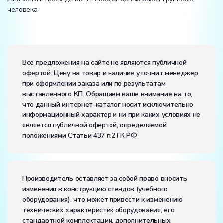
человека.
Электропитание:
напряжение, В:
220
Все предложения на сайте не являются публичной
частота, Гц:
50
офертой. Цену на товар и наличие уточнит менеджер
Класс защиты от поражения электрическим током:
I
при оформлении заказа или по результатам
Диапазон рабочих температур, ˚С:
+10…+35
выставленного КП. Обращаем ваше внимание на то,
Влажность, %:
до 80
что данный интернет-каталог носит исключительно
информационный характер и ни при каких условиях не
является публичной офертой, определяемой
положениями Статьи 437 п.2 ГК РФ
Производитель оставляет за собой право вносить
изменения в конструкцию стендов (учебного
оборудования), что может привести к изменению
технических характеристик оборудования, его
стандартной комплектации, дополнительных