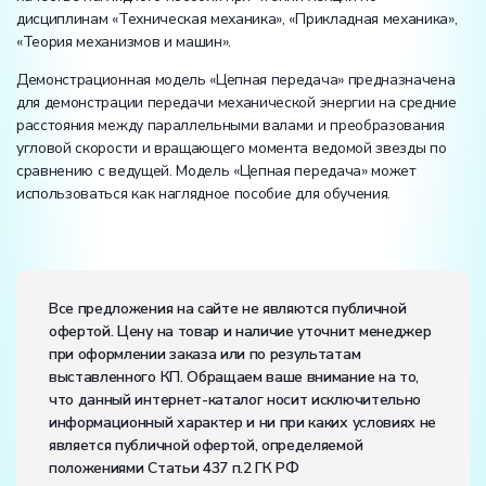
дисциплинам «Техническая механика», «Прикладная механика»,
«Теория механизмов и машин».
Демонстрационная модель «Цепная передача» предназначена
для демонстрации передачи механической энергии на средние
расстояния между параллельными валами и преобразования
угловой скорости и вращающего момента ведомой звезды по
сравнению с ведущей. Модель «Цепная передача» может
использоваться как наглядное пособие для обучения.
Вес:
Размеры (Д x Ш x В):
Все предложения на сайте не являются публичной
офертой. Цену на товар и наличие уточнит менеджер
Диапазон рабочих температур, ˚С:
+10…+35
при оформлении заказа или по результатам
Влажность, %:
до 80
выставленного КП. Обращаем ваше внимание на то,
Количество человек, которое одновременно и
что данный интернет-каталог носит исключительно
активно может работать на комплекте:
2
информационный характер и ни при каких условиях не
является публичной офертой, определяемой
положениями Статьи 437 п.2 ГК РФ