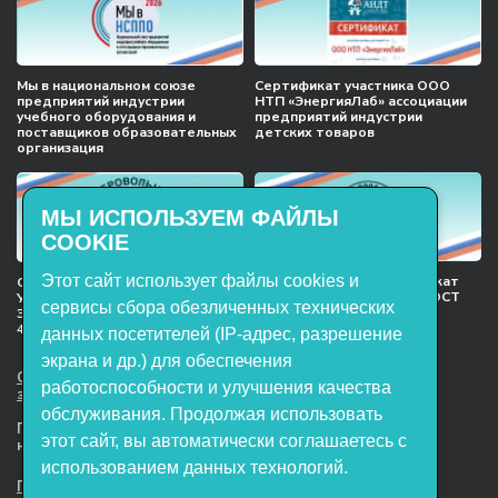
Мы в национальном союзе
Сертификат участника ООО
предприятий индустрии
НТП «ЭнергияЛаб» ассоциации
учебного оборудования и
предприятий индустрии
поставщиков образовательных
детских товаров
организация
МЫ ИСПОЛЬЗУЕМ ФАЙЛЫ
COOKIE
Этот сайт использует файлы cookies и
Международный сертификат
Сертификат соответствия
менеджмента качества ГОСТ
Учебное оборудование, марки
сервисы сбора обезличенных технических
ISO 9001:2015
ЭнергияЛаб ТУ 32.99.53–001–
47627947–2021 Серийный выпуск
данных посетителей (IP-адрес, разрешение
экрана и др.) для обеспечения
ООО НТП «ЭнергияЛаб». Все права
работоспособности и улучшения качества
защищены.
обслуживания. Продолжая использовать
Представленная на сайте информация
этот сайт, вы автоматически соглашаетесь с
не является публичной офертой
использованием данных технологий.
Пользовательское соглашение