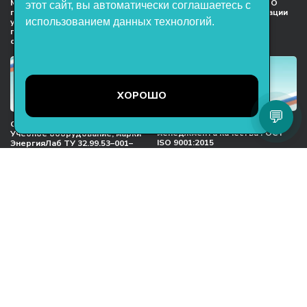
Мы в национальном союзе
Сертификат участника ООО
этот сайт, вы автоматически соглашаетесь с
предприятий индустрии
НТП «ЭнергияЛаб» ассоциации
использованием данных технологий.
учебного оборудования и
предприятий индустрии
поставщиков образовательных
детских товаров
организация
ХОРОШО
💬
Международный сертификат
Сертификат соответствия
менеджмента качества ГОСТ
Учебное оборудование, марки
ISO 9001:2015
ЭнергияЛаб ТУ 32.99.53–001–
47627947–2021 Серийный выпуск
ООО НТП «ЭнергияЛаб». Все права
защищены.
Представленная на сайте информация
не является публичной офертой
Пользовательское соглашение
Согласие на обработку персональных данных
Политика обработки файлов cookie