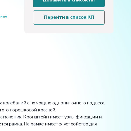
Добавить в список КП
установка
«Определение
моментов
бные
Перейти в список КП
инерции
методом
однониточного
подвеса»
х колебаний с помощью однониточного подвеса.
того порошковой краской.
натяжения. Кронштейн имеет узлы фиксации и
тся рамка. На рамке имеется устройство для