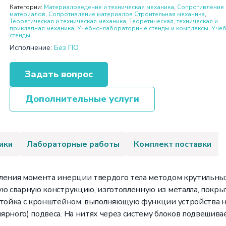
Категории:
Материаловедение и техническая механика
,
Сопротивление
материалов
,
Сопротивление материалов Строительная механика
,
Теоретическая и техническая механика
,
Теоретическая, техническая и
прикладная механика
,
Учебно-лабораторные стенды и комплексы
,
Уче
стенды
Исполнение:
Без ПО
Задать вопрос
Дополнительные услуги
ики
Лабораторные работы
Комплект поставки
еления момента инерции твердого тела методом крутильны
ую сварную конструкцию, изготовленную из металла, покры
 стойка с кронштейном, выполняющую функции устройства 
рного) подвеса. На нитях через систему блоков подвешивае