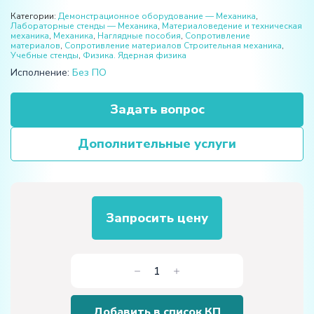
Категории:
Демонстрационное оборудование — Механика
,
Лабораторные стенды — Механика
,
Материаловедение и техническая
механика
,
Механика
,
Наглядные пособия
,
Сопротивление
материалов
,
Сопротивление материалов Строительная механика
,
Учебные стенды
,
Физика. Ядерная физика
Исполнение:
Без ПО
Задать вопрос
Дополнительные услуги
Запросить цену
Количество
товара
Лабораторная
Добавить в список КП