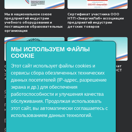
Мы в национальном союзе
Сертификат участника ООО
предприятий индустрии
НТП «ЭнергияЛаб» ассоциации
учебного оборудования и
предприятий индустрии
поставщиков образовательных
детских товаров
организация
МЫ ИСПОЛЬЗУЕМ ФАЙЛЫ
COOKIE
Этот сайт использует файлы cookies и
Международный сертификат
Сертификат соответствия
менеджмента качества ГОСТ
Учебное оборудование, марки
сервисы сбора обезличенных технических
ISO 9001:2015
ЭнергияЛаб ТУ 32.99.53–001–
47627947–2021 Серийный выпуск
данных посетителей (IP-адрес, разрешение
экрана и др.) для обеспечения
ООО НТП «ЭнергияЛаб». Все права
работоспособности и улучшения качества
защищены.
обслуживания. Продолжая использовать
Представленная на сайте информация
этот сайт, вы автоматически соглашаетесь с
не является публичной офертой
использованием данных технологий.
Пользовательское соглашение
Согласие на обработку персональных данных