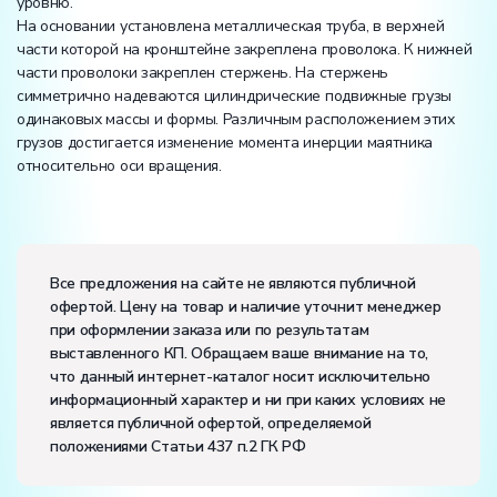
уровню.
На основании установлена металлическая труба, в верхней
части которой на кронштейне закреплена проволока. К нижней
части проволоки закреплен стержень. На стержень
симметрично надеваются цилиндрические подвижные грузы
одинаковых массы и формы. Различным расположением этих
грузов достигается изменение момента инерции маятника
относительно оси вращения.
Вес:
Размеры (Д x Ш x В):
Все предложения на сайте не являются публичной
офертой. Цену на товар и наличие уточнит менеджер
Потребляемая мощность, В·А:
50
при оформлении заказа или по результатам
Электропитание:
выставленного КП. Обращаем ваше внимание на то,
напряжение, В:
220
что данный интернет-каталог носит исключительно
частота, Гц:
50
информационный характер и ни при каких условиях не
Класс защиты от поражения электрическим током:
I
является публичной офертой, определяемой
Диапазон рабочих температур, ˚С:
+10…+35
положениями Статьи 437 п.2 ГК РФ
Влажность, %:
до 80
Количество человек, которое одновременно и
активно может работать на комплекте:
2