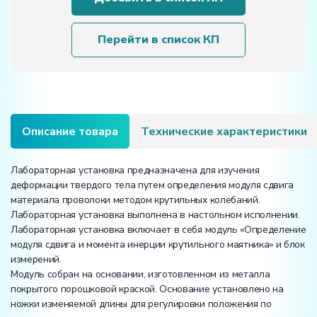
установка
«Определение
модуля
Перейти в список КП
сдвига
и
момента
инерции
крутильного
маятника»
Описание товара
Технические характеристики
Лабораторная установка предназначена для изучения
деформации твердого тела путем определения модуля сдвига
материала проволоки методом крутильных колебаний.
Лабораторная установка выполнена в настольном исполнении.
Лабораторная установка включает в себя модуль «Определение
модуля сдвига и момента инерции крутильного маятника» и блок
измерений.
Модуль собран на основании, изготовленном из металла
покрытого порошковой краской. Основание установлено на
ножки изменяемой длины для регулировки положения по