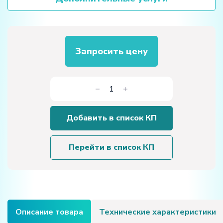
Запросить цену
Количество
товара
Учебный
Добавить в список КП
стенд
«Дизельный
двигатель
Перейти в список КП
ЯМЗ-6582.10-
02»
Описание товара
Технические характеристики