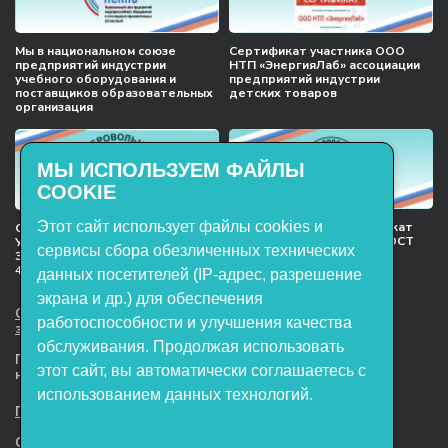
Мы в национальном союзе
Сертификат участника ООО
предприятий индустрии
НТП «ЭнергияЛаб» ассоциации
учебного оборудования и
предприятий индустрии
поставщиков образовательных
детских товаров
организация
МЫ ИСПОЛЬЗУЕМ ФАЙЛЫ
COOKIE
Этот сайт использует файлы cookies и
Международный сертификат
Сертификат соответствия
менеджмента качества ГОСТ
Учебное оборудование, марки
сервисы сбора обезличенных технических
ISO 9001:2015
ЭнергияЛаб ТУ 32.99.53–001–
47627947–2021 Серийный выпуск
данных посетителей (IP-адрес, разрешение
экрана и др.) для обеспечения
ООО НТП «ЭнергияЛаб». Все права
работоспособности и улучшения качества
защищены.
обслуживания. Продолжая использовать
Представленная на сайте информация
этот сайт, вы автоматически соглашаетесь с
не является публичной офертой
использованием данных технологий.
Пользовательское соглашение
Согласие на обработку персональных данных