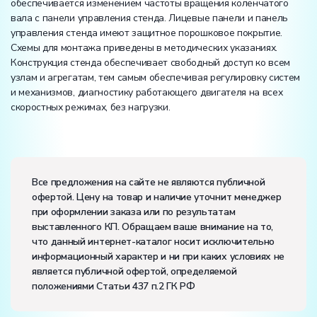
обеспечивается изменением частоты вращения коленчатого
вала с панели управления стенда. Лицевые панели и панель
управления стенда имеют защитное порошковое покрытие.
Схемы для монтажа приведены в методических указаниях.
Конструкция стенда обеспечивает свободный доступ ко всем
узлам и агрегатам, тем самым обеспечивая регулировку систем
и механизмов, диагностику работающего двигателя на всех
скоростных режимах, без нагрузки.
Вес:
Размеры (Д x Ш x В):
Все предложения на сайте не являются публичной
офертой. Цену на товар и наличие уточнит менеджер
Электропитание:
при оформлении заказа или по результатам
напряжение, В:
24
выставленного КП. Обращаем ваше внимание на то,
Класс защиты от поражения электрическим током:
I
что данный интернет-каталог носит исключительно
Диапазон рабочих температур, ˚С:
+10…+35
информационный характер и ни при каких условиях не
Влажность, %:
до 80
является публичной офертой, определяемой
Количество человек, которое одновременно и
положениями Статьи 437 п.2 ГК РФ
активно может работать на комплекте:
4